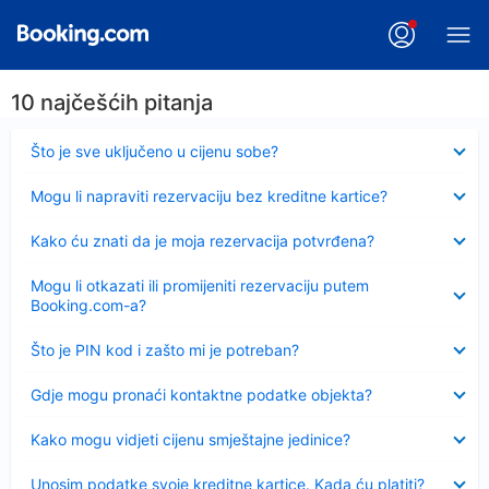
10 najčešćih pitanja
Sažeto
Što je sve uključeno u cijenu sobe?
Sažeto
Mogu li napraviti rezervaciju bez kreditne kartice?
Sažeto
Kako ću znati da je moja rezervacija potvrđena?
Sažeto
Mogu li otkazati ili promijeniti rezervaciju putem
Booking.com-a?
Sažeto
Što je PIN kod i zašto mi je potreban?
Sažeto
Gdje mogu pronaći kontaktne podatke objekta?
Sažeto
Kako mogu vidjeti cijenu smještajne jedinice?
Sažeto
Unosim podatke svoje kreditne kartice. Kada ću platiti?