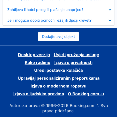
Sažeto
Zahtijeva li hotel polog ili plaćanje unaprijed?
Sažeto
Je li moguće dobiti pomoćni ležaj ili dječji krevet?
Dodajte svoj objekt
Desktop verzija
Uvjeti pružanja usluge
Kako radimo
Izjava o privatnosti
Uredi postavke kolačića
Upravljaj personaliziranim preporukama
Izjava o modernom ropstvu
Izjava o ljudskim pravima
O Booking.com-u
Autorska prava © 1996–2026 Booking.com™. Sva
prava pridržana.