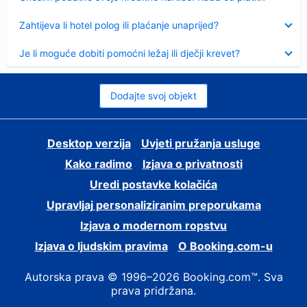
Sažeto
Zahtijeva li hotel polog ili plaćanje unaprijed?
Sažeto
Je li moguće dobiti pomoćni ležaj ili dječji krevet?
Dodajte svoj objekt
Desktop verzija
Uvjeti pružanja usluge
Kako radimo
Izjava o privatnosti
Uredi postavke kolačića
Upravljaj personaliziranim preporukama
Izjava o modernom ropstvu
Izjava o ljudskim pravima
O Booking.com-u
Autorska prava © 1996–2026 Booking.com™. Sva
prava pridržana.