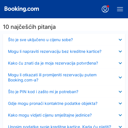
10 najčešćih pitanja
Sažeto
Što je sve uključeno u cijenu sobe?
Sažeto
Mogu li napraviti rezervaciju bez kreditne kartice?
Sažeto
Kako ću znati da je moja rezervacija potvrđena?
Sažeto
Mogu li otkazati ili promijeniti rezervaciju putem
Booking.com-a?
Sažeto
Što je PIN kod i zašto mi je potreban?
Sažeto
Gdje mogu pronaći kontaktne podatke objekta?
Sažeto
Kako mogu vidjeti cijenu smještajne jedinice?
Sažeto
Unosim podatke svoje kreditne kartice. Kada ću platiti?