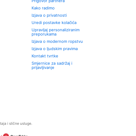
Prigovor partnera
Kako radimo
Izjava o privatnosti
Uredi postavke kolačića
Upravljaj personaliziranim
preporukama
Izjava o modernom ropstvu
Izjava o ljudskim pravima
Kontakt tvrtke
Smjernice za sadržaj i
prijavljivanje
aja i slične usluge.