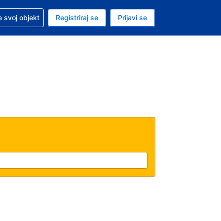
 pomoć sa svojom rezervacijom
 svoj objekt
Registriraj se
Prijavi se
nutačna valuta Američki dolar
. Vaš je trenutačni jezik Hrvatskom