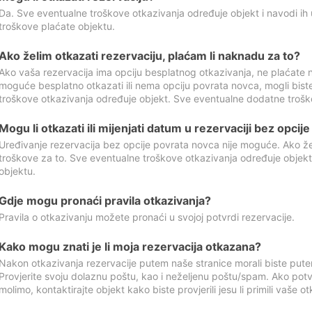
Da. Sve eventualne troškove otkazivanja određuje objekt i navodi ih 
troškove plaćate objektu.
Ako želim otkazati rezervaciju, plaćam li naknadu za to?
Ako vaša rezervacija ima opciju besplatnog otkazivanja, ne plaćate n
moguće besplatno otkazati ili nema opciju povrata novca, mogli bist
troškove otkazivanja određuje objekt. Sve eventualne dodatne trošk
Mogu li otkazati ili mijenjati datum u rezervaciji bez opci
Uređivanje rezervacija bez opcije povrata novca nije moguće. Ako želi
troškove za to. Sve eventualne troškove otkazivanja određuje objek
objektu.
Gdje mogu pronaći pravila otkazivanja?
Pravila o otkazivanju možete pronaći u svojoj potvrdi rezervacije.
Kako mogu znati je li moja rezervacija otkazana?
Nakon otkazivanja rezervacije putem naše stranice morali biste pute
Provjerite svoju dolaznu poštu, kao i neželjenu poštu/spam. Ako potv
molimo, kontaktirajte objekt kako biste provjerili jesu li primili vaše o