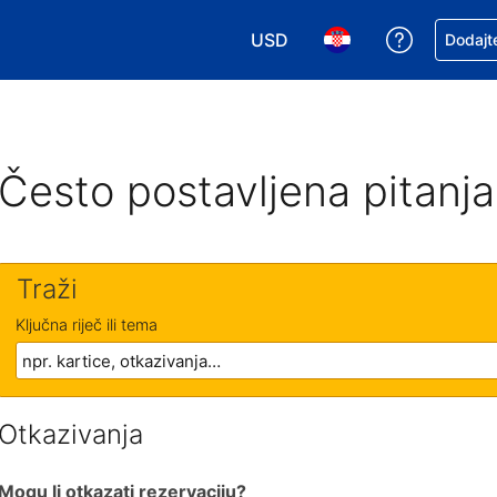
USD
Zatražite
Dodajte
Odaberite valutu. Vaša je tre
Odaberite svoj jezik
Često postavljena pitanja
Traži
Ključna riječ ili tema
Otkazivanja
Mogu li otkazati rezervaciju?