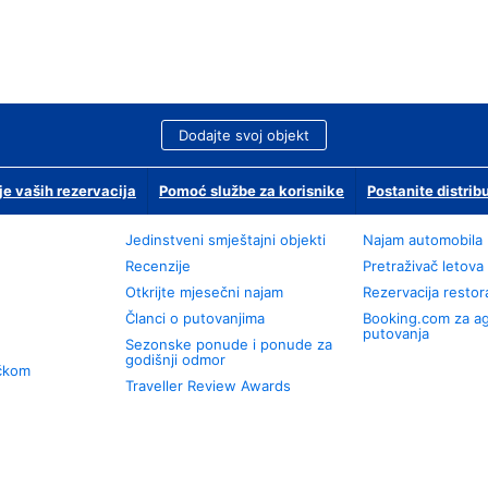
Dodajte svoj objekt
je vaših rezervacija
Pomoć službe za korisnike
Postanite distrib
Jedinstveni smještajni objekti
Najam automobila
Recenzije
Pretraživač letova
Otkrijte mjesečni najam
Rezervacija resto
Članci o putovanjima
Booking.com za a
putovanja
Sezonske ponude i ponude za
godišnji odmor
učkom
Traveller Review Awards