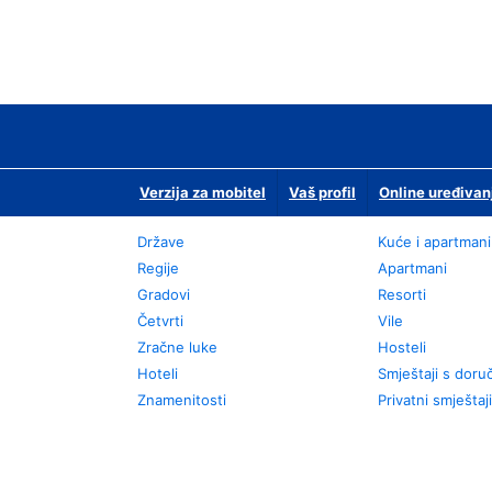
Verzija za mobitel
Vaš profil
Online uređivan
Države
Kuće i apartmani
Regije
Apartmani
Gradovi
Resorti
Četvrti
Vile
Zračne luke
Hosteli
Hoteli
Smještaji s dor
Znamenitosti
Privatni smještaji