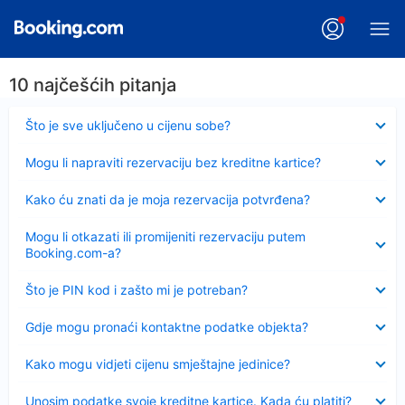
10 najčešćih pitanja
Sažeto
Što je sve uključeno u cijenu sobe?
Sažeto
Mogu li napraviti rezervaciju bez kreditne kartice?
Sažeto
Kako ću znati da je moja rezervacija potvrđena?
Sažeto
Mogu li otkazati ili promijeniti rezervaciju putem
Booking.com-a?
Sažeto
Što je PIN kod i zašto mi je potreban?
Sažeto
Gdje mogu pronaći kontaktne podatke objekta?
Sažeto
Kako mogu vidjeti cijenu smještajne jedinice?
Sažeto
Unosim podatke svoje kreditne kartice. Kada ću platiti?