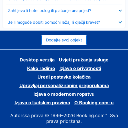
Sažeto
Zahtijeva li hotel polog ili plaćanje unaprijed?
Sažeto
Je li moguće dobiti pomoćni ležaj ili dječji krevet?
Dodajte svoj objekt
Desktop verzija
Uvjeti pružanja usluge
Kako radimo
Izjava o privatnosti
Uredi postavke kolačića
Upravljaj personaliziranim preporukama
Izjava o modernom ropstvu
Izjava o ljudskim pravima
O Booking.com-u
Autorska prava © 1996–2026 Booking.com™. Sva
prava pridržana.