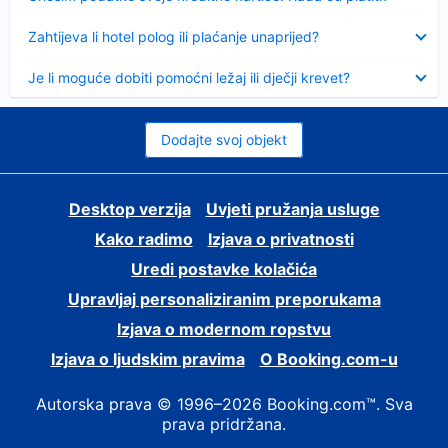
Sažeto
Zahtijeva li hotel polog ili plaćanje unaprijed?
Sažeto
Je li moguće dobiti pomoćni ležaj ili dječji krevet?
Dodajte svoj objekt
Desktop verzija
Uvjeti pružanja usluge
Kako radimo
Izjava o privatnosti
Uredi postavke kolačića
Upravljaj personaliziranim preporukama
Izjava o modernom ropstvu
Izjava o ljudskim pravima
O Booking.com-u
Autorska prava © 1996–2026 Booking.com™. Sva
prava pridržana.