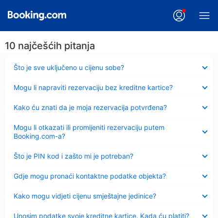
10 najčešćih pitanja
Sažeto
Što je sve uključeno u cijenu sobe?
Sažeto
Mogu li napraviti rezervaciju bez kreditne kartice?
Sažeto
Kako ću znati da je moja rezervacija potvrđena?
Sažeto
Mogu li otkazati ili promijeniti rezervaciju putem
Booking.com-a?
Sažeto
Što je PIN kod i zašto mi je potreban?
Sažeto
Gdje mogu pronaći kontaktne podatke objekta?
Sažeto
Kako mogu vidjeti cijenu smještajne jedinice?
Sažeto
Unosim podatke svoje kreditne kartice. Kada ću platiti?