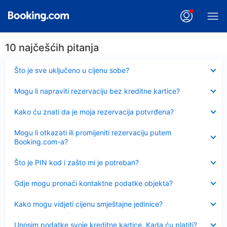
10 najčešćih pitanja
Sažeto
Što je sve uključeno u cijenu sobe?
Sažeto
Mogu li napraviti rezervaciju bez kreditne kartice?
Sažeto
Kako ću znati da je moja rezervacija potvrđena?
Sažeto
Mogu li otkazati ili promijeniti rezervaciju putem
Booking.com-a?
Sažeto
Što je PIN kod i zašto mi je potreban?
Sažeto
Gdje mogu pronaći kontaktne podatke objekta?
Sažeto
Kako mogu vidjeti cijenu smještajne jedinice?
Sažeto
Unosim podatke svoje kreditne kartice. Kada ću platiti?