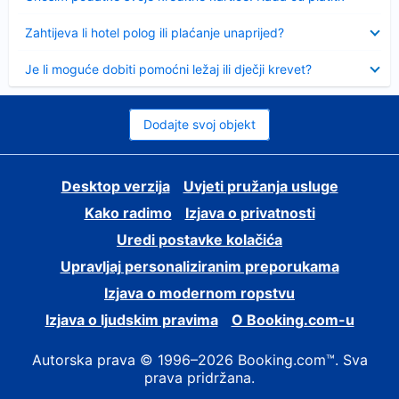
Sažeto
Zahtijeva li hotel polog ili plaćanje unaprijed?
Sažeto
Je li moguće dobiti pomoćni ležaj ili dječji krevet?
Dodajte svoj objekt
Desktop verzija
Uvjeti pružanja usluge
Kako radimo
Izjava o privatnosti
Uredi postavke kolačića
Upravljaj personaliziranim preporukama
Izjava o modernom ropstvu
Izjava o ljudskim pravima
O Booking.com-u
Autorska prava © 1996–2026 Booking.com™. Sva
prava pridržana.