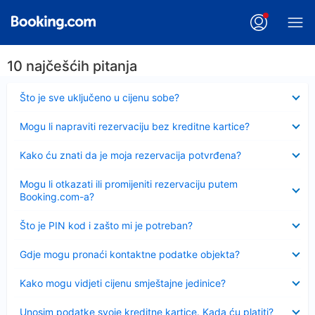
10 najčešćih pitanja
Sažeto
Što je sve uključeno u cijenu sobe?
Sažeto
Mogu li napraviti rezervaciju bez kreditne kartice?
Sažeto
Kako ću znati da je moja rezervacija potvrđena?
Sažeto
Mogu li otkazati ili promijeniti rezervaciju putem
Booking.com-a?
Sažeto
Što je PIN kod i zašto mi je potreban?
Sažeto
Gdje mogu pronaći kontaktne podatke objekta?
Sažeto
Kako mogu vidjeti cijenu smještajne jedinice?
Sažeto
Unosim podatke svoje kreditne kartice. Kada ću platiti?