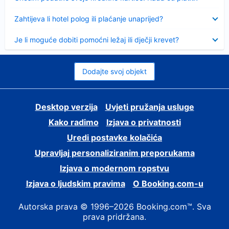
Sažeto
Zahtijeva li hotel polog ili plaćanje unaprijed?
Sažeto
Je li moguće dobiti pomoćni ležaj ili dječji krevet?
Dodajte svoj objekt
Desktop verzija
Uvjeti pružanja usluge
Kako radimo
Izjava o privatnosti
Uredi postavke kolačića
Upravljaj personaliziranim preporukama
Izjava o modernom ropstvu
Izjava o ljudskim pravima
O Booking.com-u
Autorska prava © 1996–2026 Booking.com™. Sva
prava pridržana.