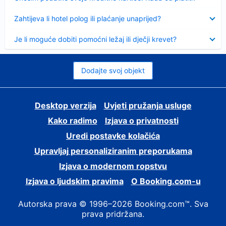
Sažeto
Zahtijeva li hotel polog ili plaćanje unaprijed?
Sažeto
Je li moguće dobiti pomoćni ležaj ili dječji krevet?
Dodajte svoj objekt
Desktop verzija
Uvjeti pružanja usluge
Kako radimo
Izjava o privatnosti
Uredi postavke kolačića
Upravljaj personaliziranim preporukama
Izjava o modernom ropstvu
Izjava o ljudskim pravima
O Booking.com-u
Autorska prava © 1996–2026 Booking.com™. Sva
prava pridržana.