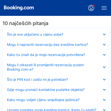
10 najčešćih pitanja
Sažeto
Što je sve uključeno u cijenu sobe?
Sažeto
Mogu li napraviti rezervaciju bez kreditne kartice?
Sažeto
Kako ću znati da je moja rezervacija potvrđena?
Sažeto
Mogu li otkazati ili promijeniti rezervaciju putem
Booking.com-a?
Sažeto
Što je PIN kod i zašto mi je potreban?
Sažeto
Gdje mogu pronaći kontaktne podatke objekta?
Sažeto
Kako mogu vidjeti cijenu smještajne jedinice?
Sažeto
Unosim podatke svoje kreditne kartice. Kada ću platiti?