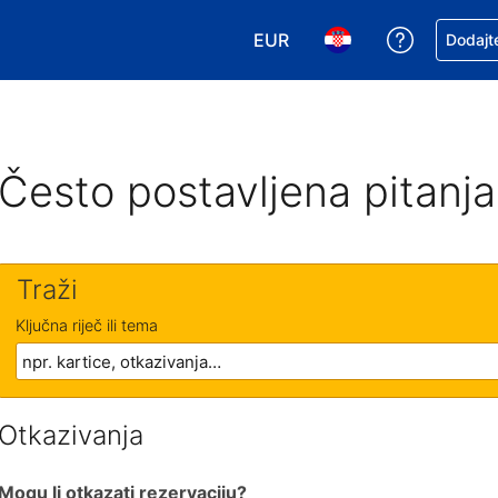
EUR
Zatražite
Dodajte
Odaberite valutu. Vaša je tr
Odaberite svoj jezik
Često postavljena pitanja
Traži
Ključna riječ ili tema
Otkazivanja
Mogu li otkazati rezervaciju?