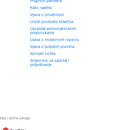
Prigovor partnera
Kako radimo
Izjava o privatnosti
Uredi postavke kolačića
Upravljaj personaliziranim
preporukama
Izjava o modernom ropstvu
Izjava o ljudskim pravima
Kontakt tvrtke
Smjernice za sadržaj i
prijavljivanje
aja i slične usluge.