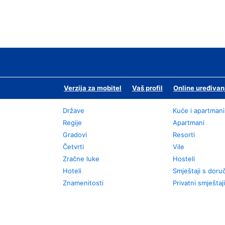
Verzija za mobitel
Vaš profil
Online uređivan
Države
Kuće i apartmani
Regije
Apartmani
Gradovi
Resorti
Četvrti
Vile
Zračne luke
Hosteli
Hoteli
Smještaji s dor
Znamenitosti
Privatni smještaji