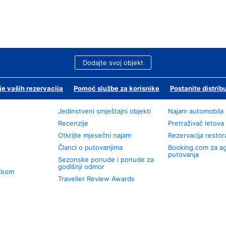
Dodajte svoj objekt
je vaših rezervacija
Pomoć službe za korisnike
Postanite distrib
Jedinstveni smještajni objekti
Najam automobila
Recenzije
Pretraživač letova
Otkrijte mjesečni najam
Rezervacija resto
Članci o putovanjima
Booking.com za a
putovanja
Sezonske ponude i ponude za
godišnji odmor
učkom
Traveller Review Awards