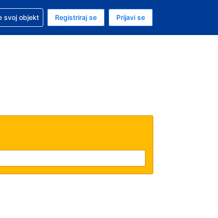
 pomoć sa svojom rezervacijom
 svoj objekt
Registriraj se
Prijavi se
enutačna valuta EUR
. Vaš je trenutačni jezik Hrvatskom