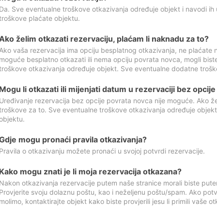
Da. Sve eventualne troškove otkazivanja određuje objekt i navodi ih 
troškove plaćate objektu.
Ako želim otkazati rezervaciju, plaćam li naknadu za to?
Ako vaša rezervacija ima opciju besplatnog otkazivanja, ne plaćate n
moguće besplatno otkazati ili nema opciju povrata novca, mogli bist
troškove otkazivanja određuje objekt. Sve eventualne dodatne trošk
Mogu li otkazati ili mijenjati datum u rezervaciji bez opci
Uređivanje rezervacija bez opcije povrata novca nije moguće. Ako želi
troškove za to. Sve eventualne troškove otkazivanja određuje objek
objektu.
Gdje mogu pronaći pravila otkazivanja?
Pravila o otkazivanju možete pronaći u svojoj potvrdi rezervacije.
Kako mogu znati je li moja rezervacija otkazana?
Nakon otkazivanja rezervacije putem naše stranice morali biste pute
Provjerite svoju dolaznu poštu, kao i neželjenu poštu/spam. Ako potv
molimo, kontaktirajte objekt kako biste provjerili jesu li primili vaše o