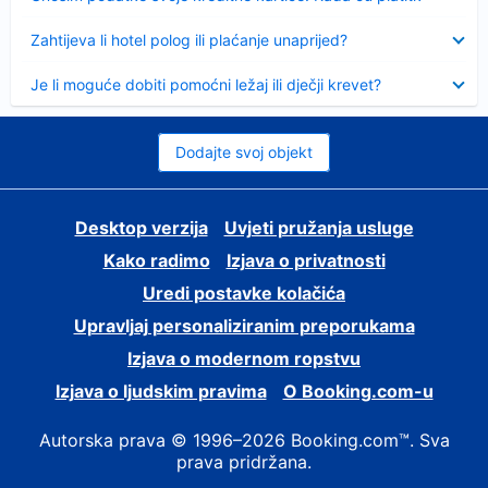
Sažeto
Zahtijeva li hotel polog ili plaćanje unaprijed?
Sažeto
Je li moguće dobiti pomoćni ležaj ili dječji krevet?
Dodajte svoj objekt
Desktop verzija
Uvjeti pružanja usluge
Kako radimo
Izjava o privatnosti
Uredi postavke kolačića
Upravljaj personaliziranim preporukama
Izjava o modernom ropstvu
Izjava o ljudskim pravima
O Booking.com-u
Autorska prava © 1996–2026 Booking.com™. Sva
prava pridržana.