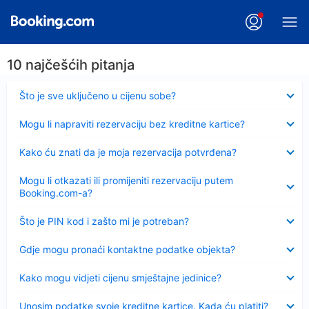
10 najčešćih pitanja
Sažeto
Što je sve uključeno u cijenu sobe?
Sažeto
Mogu li napraviti rezervaciju bez kreditne kartice?
Sažeto
Kako ću znati da je moja rezervacija potvrđena?
Sažeto
Mogu li otkazati ili promijeniti rezervaciju putem
Booking.com-a?
Sažeto
Što je PIN kod i zašto mi je potreban?
Sažeto
Gdje mogu pronaći kontaktne podatke objekta?
Sažeto
Kako mogu vidjeti cijenu smještajne jedinice?
Sažeto
Unosim podatke svoje kreditne kartice. Kada ću platiti?