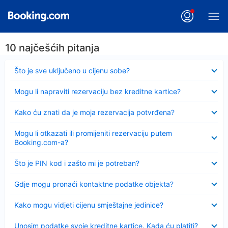
10 najčešćih pitanja
Sažeto
Što je sve uključeno u cijenu sobe?
Sažeto
Mogu li napraviti rezervaciju bez kreditne kartice?
Sažeto
Kako ću znati da je moja rezervacija potvrđena?
Sažeto
Mogu li otkazati ili promijeniti rezervaciju putem
Booking.com-a?
Sažeto
Što je PIN kod i zašto mi je potreban?
Sažeto
Gdje mogu pronaći kontaktne podatke objekta?
Sažeto
Kako mogu vidjeti cijenu smještajne jedinice?
Sažeto
Unosim podatke svoje kreditne kartice. Kada ću platiti?