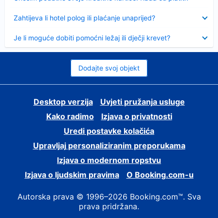
Sažeto
Zahtijeva li hotel polog ili plaćanje unaprijed?
Sažeto
Je li moguće dobiti pomoćni ležaj ili dječji krevet?
Dodajte svoj objekt
Desktop verzija
Uvjeti pružanja usluge
Kako radimo
Izjava o privatnosti
Uredi postavke kolačića
Upravljaj personaliziranim preporukama
Izjava o modernom ropstvu
Izjava o ljudskim pravima
O Booking.com-u
Autorska prava © 1996–2026 Booking.com™. Sva
prava pridržana.