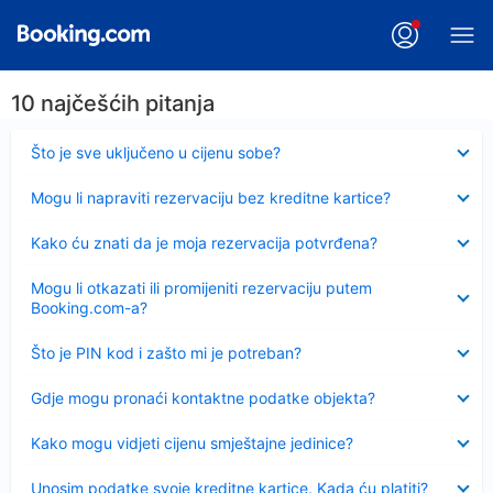
10 najčešćih pitanja
Sažeto
Što je sve uključeno u cijenu sobe?
Sažeto
Mogu li napraviti rezervaciju bez kreditne kartice?
Sažeto
Kako ću znati da je moja rezervacija potvrđena?
Sažeto
Mogu li otkazati ili promijeniti rezervaciju putem
Booking.com-a?
Sažeto
Što je PIN kod i zašto mi je potreban?
Sažeto
Gdje mogu pronaći kontaktne podatke objekta?
Sažeto
Kako mogu vidjeti cijenu smještajne jedinice?
Sažeto
Unosim podatke svoje kreditne kartice. Kada ću platiti?