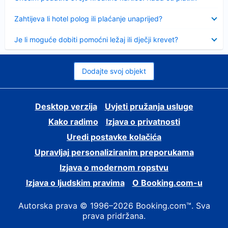
Sažeto
Zahtijeva li hotel polog ili plaćanje unaprijed?
Sažeto
Je li moguće dobiti pomoćni ležaj ili dječji krevet?
Dodajte svoj objekt
Desktop verzija
Uvjeti pružanja usluge
Kako radimo
Izjava o privatnosti
Uredi postavke kolačića
Upravljaj personaliziranim preporukama
Izjava o modernom ropstvu
Izjava o ljudskim pravima
O Booking.com-u
Autorska prava © 1996–2026 Booking.com™. Sva
prava pridržana.