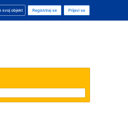
 pomoć sa svojom rezervacijom
 svoj objekt
Registriraj se
Prijavi se
enutačna valuta EUR
. Vaš je trenutačni jezik Hrvatskom