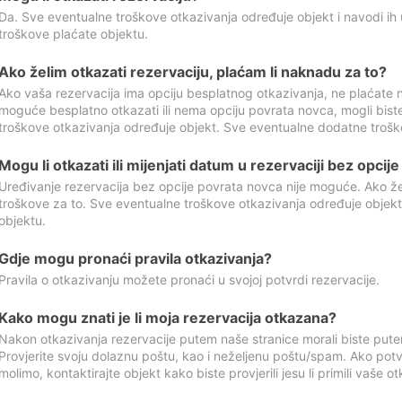
Da. Sve eventualne troškove otkazivanja određuje objekt i navodi ih 
troškove plaćate objektu.
Ako želim otkazati rezervaciju, plaćam li naknadu za to?
Ako vaša rezervacija ima opciju besplatnog otkazivanja, ne plaćate n
moguće besplatno otkazati ili nema opciju povrata novca, mogli bist
troškove otkazivanja određuje objekt. Sve eventualne dodatne trošk
Mogu li otkazati ili mijenjati datum u rezervaciji bez opci
Uređivanje rezervacija bez opcije povrata novca nije moguće. Ako želi
troškove za to. Sve eventualne troškove otkazivanja određuje objek
objektu.
Gdje mogu pronaći pravila otkazivanja?
Pravila o otkazivanju možete pronaći u svojoj potvrdi rezervacije.
Kako mogu znati je li moja rezervacija otkazana?
Nakon otkazivanja rezervacije putem naše stranice morali biste pute
Provjerite svoju dolaznu poštu, kao i neželjenu poštu/spam. Ako potv
molimo, kontaktirajte objekt kako biste provjerili jesu li primili vaše o