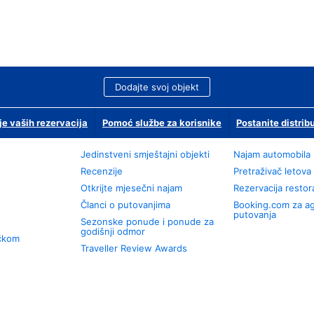
Dodajte svoj objekt
je vaših rezervacija
Pomoć službe za korisnike
Postanite distrib
Jedinstveni smještajni objekti
Najam automobila
Recenzije
Pretraživač letova
Otkrijte mjesečni najam
Rezervacija resto
Članci o putovanjima
Booking.com za a
putovanja
Sezonske ponude i ponude za
godišnji odmor
učkom
Traveller Review Awards