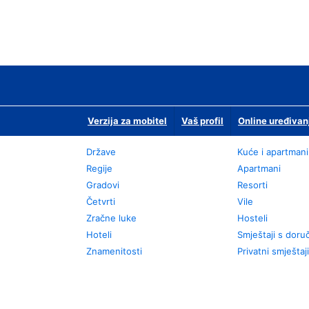
Verzija za mobitel
Vaš profil
Online uređivan
Države
Kuće i apartmani
Regije
Apartmani
Gradovi
Resorti
Četvrti
Vile
Zračne luke
Hosteli
Hoteli
Smještaji s dor
Znamenitosti
Privatni smještaji