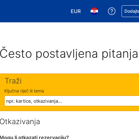
EUR
Zatražite
Dodajte
Odaberite valutu. Vaša je tr
Odaberite svoj jezik
Često postavljena pitanja
Traži
Ključna riječ ili tema
Otkazivanja
Mogu li otkazati rezervaciju?