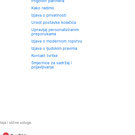
Prigovor partnera
Kako radimo
Izjava o privatnosti
Uredi postavke kolačića
Upravljaj personaliziranim
preporukama
Izjava o modernom ropstvu
Izjava o ljudskim pravima
Kontakt tvrtke
Smjernice za sadržaj i
prijavljivanje
aja i slične usluge.