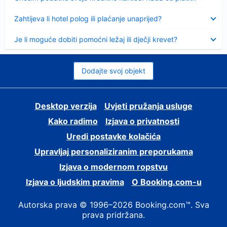
Sažeto
Zahtijeva li hotel polog ili plaćanje unaprijed?
Sažeto
Je li moguće dobiti pomoćni ležaj ili dječji krevet?
Dodajte svoj objekt
Desktop verzija
Uvjeti pružanja usluge
Kako radimo
Izjava o privatnosti
Uredi postavke kolačića
Upravljaj personaliziranim preporukama
Izjava o modernom ropstvu
Izjava o ljudskim pravima
O Booking.com-u
Autorska prava © 1996–2026 Booking.com™. Sva
prava pridržana.