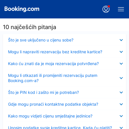
10 najčešćih pitanja
Sažeto
Što je sve uključeno u cijenu sobe?
Sažeto
Mogu li napraviti rezervaciju bez kreditne kartice?
Sažeto
Kako ću znati da je moja rezervacija potvrđena?
Sažeto
Mogu li otkazati ili promijeniti rezervaciju putem
Booking.com-a?
Sažeto
Što je PIN kod i zašto mi je potreban?
Sažeto
Gdje mogu pronaći kontaktne podatke objekta?
Sažeto
Kako mogu vidjeti cijenu smještajne jedinice?
Sažeto
Unosim podatke svoje kreditne kartice. Kada ću platiti?