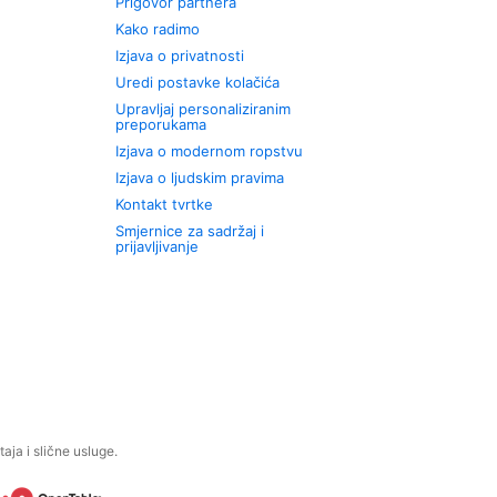
Prigovor partnera
Kako radimo
Izjava o privatnosti
Uredi postavke kolačića
Upravljaj personaliziranim
preporukama
Izjava o modernom ropstvu
Izjava o ljudskim pravima
Kontakt tvrtke
Smjernice za sadržaj i
prijavljivanje
aja i slične usluge.