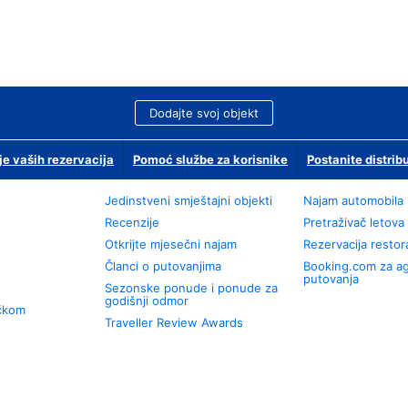
Dodajte svoj objekt
je vaših rezervacija
Pomoć službe za korisnike
Postanite distrib
Jedinstveni smještajni objekti
Najam automobila
Recenzije
Pretraživač letova
Otkrijte mjesečni najam
Rezervacija resto
Članci o putovanjima
Booking.com za a
putovanja
Sezonske ponude i ponude za
godišnji odmor
učkom
Traveller Review Awards