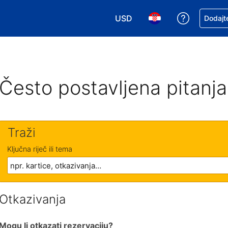
USD
Zatražite
Dodajte
Odaberite valutu. Vaša je tre
Odaberite svoj jezik
Često postavljena pitanja
Traži
Ključna riječ ili tema
Otkazivanja
Mogu li otkazati rezervaciju?