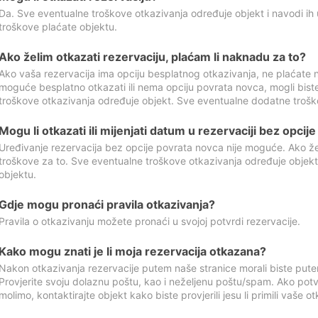
Da. Sve eventualne troškove otkazivanja određuje objekt i navodi ih 
troškove plaćate objektu.
Ako želim otkazati rezervaciju, plaćam li naknadu za to?
Ako vaša rezervacija ima opciju besplatnog otkazivanja, ne plaćate n
moguće besplatno otkazati ili nema opciju povrata novca, mogli bist
troškove otkazivanja određuje objekt. Sve eventualne dodatne trošk
Mogu li otkazati ili mijenjati datum u rezervaciji bez opci
Uređivanje rezervacija bez opcije povrata novca nije moguće. Ako želi
troškove za to. Sve eventualne troškove otkazivanja određuje objek
objektu.
Gdje mogu pronaći pravila otkazivanja?
Pravila o otkazivanju možete pronaći u svojoj potvrdi rezervacije.
Kako mogu znati je li moja rezervacija otkazana?
Nakon otkazivanja rezervacije putem naše stranice morali biste pute
Provjerite svoju dolaznu poštu, kao i neželjenu poštu/spam. Ako potv
molimo, kontaktirajte objekt kako biste provjerili jesu li primili vaše o