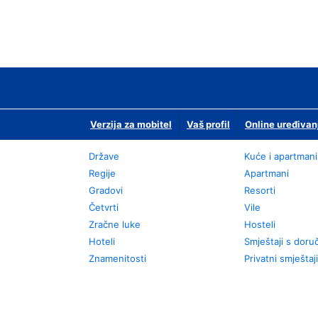
Verzija za mobitel
Vaš profil
Online uređivan
Države
Kuće i apartmani
Regije
Apartmani
Gradovi
Resorti
Četvrti
Vile
Zračne luke
Hosteli
Hoteli
Smještaji s dor
Znamenitosti
Privatni smještaji