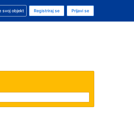
 pomoć sa svojom rezervacijom
 svoj objekt
Registriraj se
Prijavi se
nutačna valuta Američki dolar
. Vaš je trenutačni jezik Hrvatskom