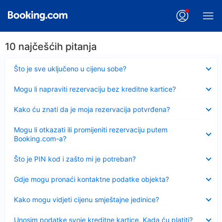
10 najčešćih pitanja
Sažeto
Što je sve uključeno u cijenu sobe?
Sažeto
Mogu li napraviti rezervaciju bez kreditne kartice?
Sažeto
Kako ću znati da je moja rezervacija potvrđena?
Sažeto
Mogu li otkazati ili promijeniti rezervaciju putem
Booking.com-a?
Sažeto
Što je PIN kod i zašto mi je potreban?
Sažeto
Gdje mogu pronaći kontaktne podatke objekta?
Sažeto
Kako mogu vidjeti cijenu smještajne jedinice?
Sažeto
Unosim podatke svoje kreditne kartice. Kada ću platiti?