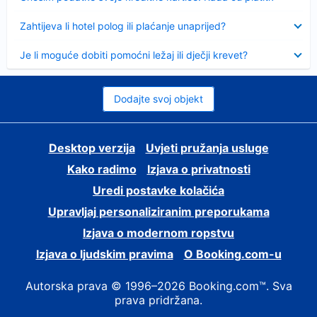
Sažeto
Zahtijeva li hotel polog ili plaćanje unaprijed?
Sažeto
Je li moguće dobiti pomoćni ležaj ili dječji krevet?
Dodajte svoj objekt
Desktop verzija
Uvjeti pružanja usluge
Kako radimo
Izjava o privatnosti
Uredi postavke kolačića
Upravljaj personaliziranim preporukama
Izjava o modernom ropstvu
Izjava o ljudskim pravima
O Booking.com-u
Autorska prava © 1996–2026 Booking.com™. Sva
prava pridržana.