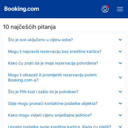
10 najčešćih pitanja
Sažeto
Što je sve uključeno u cijenu sobe?
Sažeto
Mogu li napraviti rezervaciju bez kreditne kartice?
Sažeto
Kako ću znati da je moja rezervacija potvrđena?
Sažeto
Mogu li otkazati ili promijeniti rezervaciju putem
Booking.com-a?
Sažeto
Što je PIN kod i zašto mi je potreban?
Sažeto
Gdje mogu pronaći kontaktne podatke objekta?
Sažeto
Kako mogu vidjeti cijenu smještajne jedinice?
Sažeto
Unosim podatke svoje kreditne kartice. Kada ću platiti?