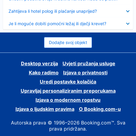
Sažeto
Zahtijeva li hotel polog ili plaćanje unaprijed?
Sažeto
Je li moguće dobiti pomoćni ležaj ili dječji krevet?
Dodajte svoj objekt
Desktop verzija
Uvjeti pružanja usluge
Kako radimo
Izjava o privatnosti
Uredi postavke kolačića
Upravljaj personaliziranim preporukama
Izjava o modernom ropstvu
Izjava o ljudskim pravima
O Booking.com-u
Autorska prava © 1996–2026 Booking.com™. Sva
prava pridržana.