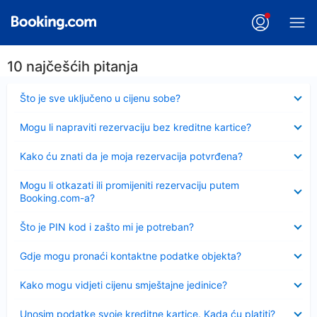
10 najčešćih pitanja
Sažeto
Što je sve uključeno u cijenu sobe?
Sažeto
Mogu li napraviti rezervaciju bez kreditne kartice?
Sažeto
Kako ću znati da je moja rezervacija potvrđena?
Sažeto
Mogu li otkazati ili promijeniti rezervaciju putem
Booking.com-a?
Sažeto
Što je PIN kod i zašto mi je potreban?
Sažeto
Gdje mogu pronaći kontaktne podatke objekta?
Sažeto
Kako mogu vidjeti cijenu smještajne jedinice?
Sažeto
Unosim podatke svoje kreditne kartice. Kada ću platiti?