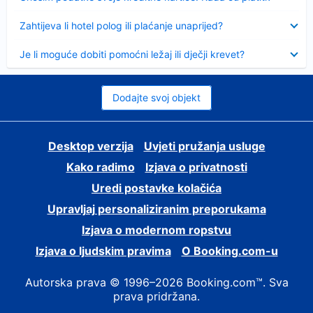
Sažeto
Zahtijeva li hotel polog ili plaćanje unaprijed?
Sažeto
Je li moguće dobiti pomoćni ležaj ili dječji krevet?
Dodajte svoj objekt
Desktop verzija
Uvjeti pružanja usluge
Kako radimo
Izjava o privatnosti
Uredi postavke kolačića
Upravljaj personaliziranim preporukama
Izjava o modernom ropstvu
Izjava o ljudskim pravima
O Booking.com-u
Autorska prava © 1996–2026 Booking.com™. Sva
prava pridržana.