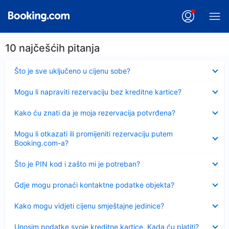
10 najčešćih pitanja
Sažeto
Što je sve uključeno u cijenu sobe?
Sažeto
Mogu li napraviti rezervaciju bez kreditne kartice?
Sažeto
Kako ću znati da je moja rezervacija potvrđena?
Sažeto
Mogu li otkazati ili promijeniti rezervaciju putem
Booking.com-a?
Sažeto
Što je PIN kod i zašto mi je potreban?
Sažeto
Gdje mogu pronaći kontaktne podatke objekta?
Sažeto
Kako mogu vidjeti cijenu smještajne jedinice?
Sažeto
Unosim podatke svoje kreditne kartice. Kada ću platiti?