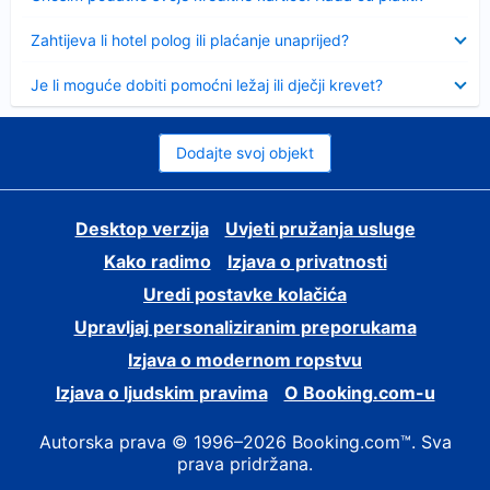
Sažeto
Zahtijeva li hotel polog ili plaćanje unaprijed?
Sažeto
Je li moguće dobiti pomoćni ležaj ili dječji krevet?
Dodajte svoj objekt
Desktop verzija
Uvjeti pružanja usluge
Kako radimo
Izjava o privatnosti
Uredi postavke kolačića
Upravljaj personaliziranim preporukama
Izjava o modernom ropstvu
Izjava o ljudskim pravima
O Booking.com-u
Autorska prava © 1996–2026 Booking.com™. Sva
prava pridržana.