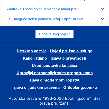
Sažeto
Zahtijeva li hotel polog ili plaćanje unaprijed?
Sažeto
Je li moguće dobiti pomoćni ležaj ili dječji krevet?
Dodajte svoj objekt
Desktop verzija
Uvjeti pružanja usluge
Kako radimo
Izjava o privatnosti
Uredi postavke kolačića
Upravljaj personaliziranim preporukama
Izjava o modernom ropstvu
Izjava o ljudskim pravima
O Booking.com-u
Autorska prava © 1996–2026 Booking.com™. Sva
prava pridržana.