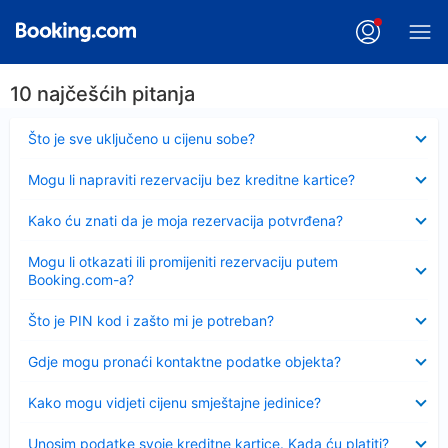
10 najčešćih pitanja
Sažeto
Što je sve uključeno u cijenu sobe?
Sažeto
Mogu li napraviti rezervaciju bez kreditne kartice?
Sažeto
Kako ću znati da je moja rezervacija potvrđena?
Sažeto
Mogu li otkazati ili promijeniti rezervaciju putem
Booking.com-a?
Sažeto
Što je PIN kod i zašto mi je potreban?
Sažeto
Gdje mogu pronaći kontaktne podatke objekta?
Sažeto
Kako mogu vidjeti cijenu smještajne jedinice?
Sažeto
Unosim podatke svoje kreditne kartice. Kada ću platiti?