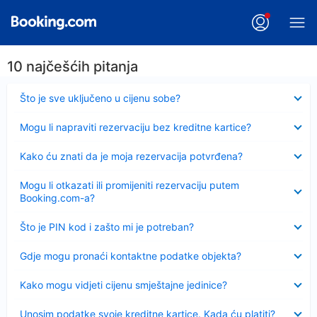
10 najčešćih pitanja
Sažeto
Što je sve uključeno u cijenu sobe?
Sažeto
Mogu li napraviti rezervaciju bez kreditne kartice?
Sažeto
Kako ću znati da je moja rezervacija potvrđena?
Sažeto
Mogu li otkazati ili promijeniti rezervaciju putem
Booking.com-a?
Sažeto
Što je PIN kod i zašto mi je potreban?
Sažeto
Gdje mogu pronaći kontaktne podatke objekta?
Sažeto
Kako mogu vidjeti cijenu smještajne jedinice?
Sažeto
Unosim podatke svoje kreditne kartice. Kada ću platiti?