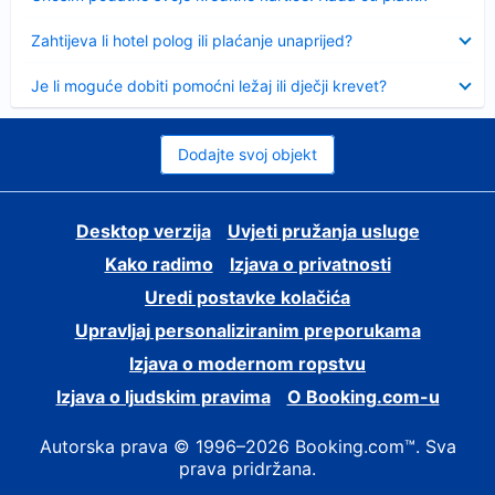
Sažeto
Zahtijeva li hotel polog ili plaćanje unaprijed?
Sažeto
Je li moguće dobiti pomoćni ležaj ili dječji krevet?
Dodajte svoj objekt
Desktop verzija
Uvjeti pružanja usluge
Kako radimo
Izjava o privatnosti
Uredi postavke kolačića
Upravljaj personaliziranim preporukama
Izjava o modernom ropstvu
Izjava o ljudskim pravima
O Booking.com-u
Autorska prava © 1996–2026 Booking.com™. Sva
prava pridržana.