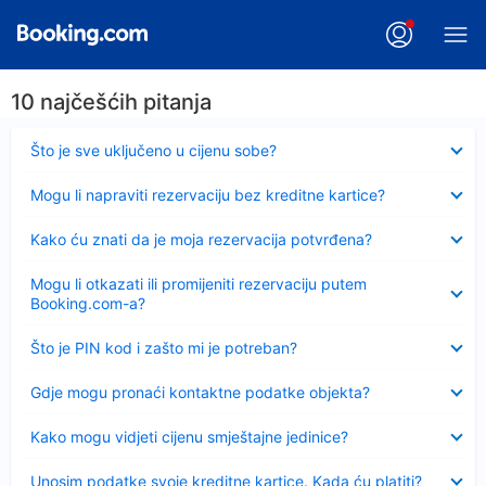
10 najčešćih pitanja
Sažeto
Što je sve uključeno u cijenu sobe?
Sažeto
Mogu li napraviti rezervaciju bez kreditne kartice?
Sažeto
Kako ću znati da je moja rezervacija potvrđena?
Sažeto
Mogu li otkazati ili promijeniti rezervaciju putem
Booking.com-a?
Sažeto
Što je PIN kod i zašto mi je potreban?
Sažeto
Gdje mogu pronaći kontaktne podatke objekta?
Sažeto
Kako mogu vidjeti cijenu smještajne jedinice?
Sažeto
Unosim podatke svoje kreditne kartice. Kada ću platiti?