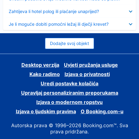
Sažeto
Zahtijeva li hotel polog ili plaćanje unaprijed?
Sažeto
Je li moguće dobiti pomoćni ležaj ili dječji krevet?
Dodajte svoj objekt
Desktop verzija
Uvjeti pružanja usluge
Kako radimo
Izjava o privatnosti
Uredi postavke kolačića
Upravljaj personaliziranim preporukama
Izjava o modernom ropstvu
Izjava o ljudskim pravima
O Booking.com-u
Autorska prava © 1996–2026 Booking.com™. Sva
prava pridržana.