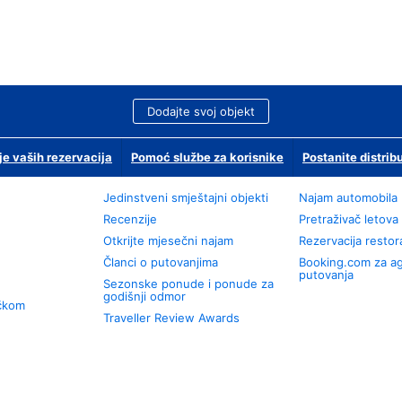
Dodajte svoj objekt
je vaših rezervacija
Pomoć službe za korisnike
Postanite distrib
Jedinstveni smještajni objekti
Najam automobila
Recenzije
Pretraživač letova
Otkrijte mjesečni najam
Rezervacija resto
Članci o putovanjima
Booking.com za a
putovanja
Sezonske ponude i ponude za
godišnji odmor
učkom
Traveller Review Awards