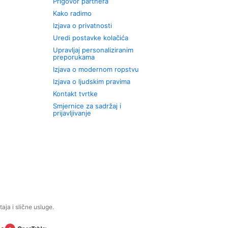
Prigovor partnera
Kako radimo
Izjava o privatnosti
Uredi postavke kolačića
Upravljaj personaliziranim
preporukama
Izjava o modernom ropstvu
Izjava o ljudskim pravima
Kontakt tvrtke
Smjernice za sadržaj i
prijavljivanje
aja i slične usluge.