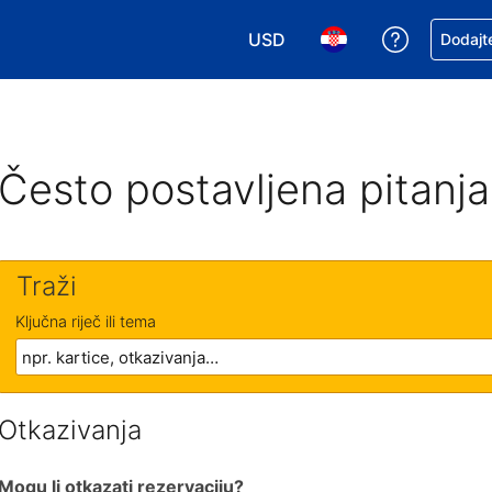
USD
Zatražite
Dodajte
Odaberite valutu. Vaša je tre
Odaberite svoj jezik
Često postavljena pitanja
Traži
Ključna riječ ili tema
Otkazivanja
Mogu li otkazati rezervaciju?