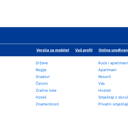
Verzija za mobitel
Vaš profil
Online uređivan
Države
Kuće i apartmani
Regije
Apartmani
Gradovi
Resorti
Četvrti
Vile
Zračne luke
Hosteli
Hoteli
Smještaji s dor
Znamenitosti
Privatni smještaji