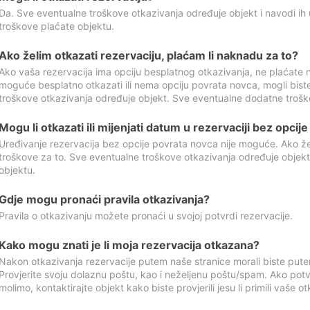
Da. Sve eventualne troškove otkazivanja određuje objekt i navodi ih 
troškove plaćate objektu.
Ako želim otkazati rezervaciju, plaćam li naknadu za to?
Ako vaša rezervacija ima opciju besplatnog otkazivanja, ne plaćate n
moguće besplatno otkazati ili nema opciju povrata novca, mogli bist
troškove otkazivanja određuje objekt. Sve eventualne dodatne trošk
Mogu li otkazati ili mijenjati datum u rezervaciji bez opci
Uređivanje rezervacija bez opcije povrata novca nije moguće. Ako želi
troškove za to. Sve eventualne troškove otkazivanja određuje objek
objektu.
Gdje mogu pronaći pravila otkazivanja?
Pravila o otkazivanju možete pronaći u svojoj potvrdi rezervacije.
Kako mogu znati je li moja rezervacija otkazana?
Nakon otkazivanja rezervacije putem naše stranice morali biste pute
Provjerite svoju dolaznu poštu, kao i neželjenu poštu/spam. Ako potv
molimo, kontaktirajte objekt kako biste provjerili jesu li primili vaše o