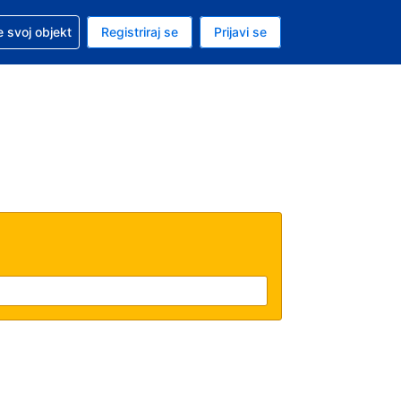
 pomoć sa svojom rezervacijom
 svoj objekt
Registriraj se
Prijavi se
nutačna valuta Američki dolar
. Vaš je trenutačni jezik Hrvatskom