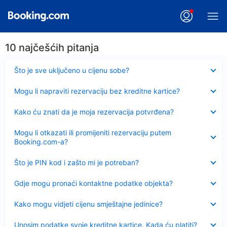
10 najčešćih pitanja
Sažeto
Što je sve uključeno u cijenu sobe?
Sažeto
Mogu li napraviti rezervaciju bez kreditne kartice?
Sažeto
Kako ću znati da je moja rezervacija potvrđena?
Sažeto
Mogu li otkazati ili promijeniti rezervaciju putem
Booking.com-a?
Sažeto
Što je PIN kod i zašto mi je potreban?
Sažeto
Gdje mogu pronaći kontaktne podatke objekta?
Sažeto
Kako mogu vidjeti cijenu smještajne jedinice?
Sažeto
Unosim podatke svoje kreditne kartice. Kada ću platiti?