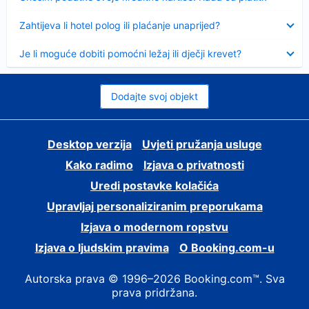
Sažeto
Zahtijeva li hotel polog ili plaćanje unaprijed?
Sažeto
Je li moguće dobiti pomoćni ležaj ili dječji krevet?
Dodajte svoj objekt
Desktop verzija
Uvjeti pružanja usluge
Kako radimo
Izjava o privatnosti
Uredi postavke kolačića
Upravljaj personaliziranim preporukama
Izjava o modernom ropstvu
Izjava o ljudskim pravima
O Booking.com-u
Autorska prava © 1996–2026 Booking.com™. Sva
prava pridržana.