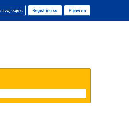
 pomoć sa svojom rezervacijom
 svoj objekt
Registriraj se
Prijavi se
enutačna valuta EUR
. Vaš je trenutačni jezik Hrvatskom