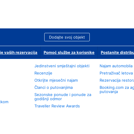
Dodajte svoj objekt
je vaših rezervacija
Pomoć službe za korisnike
Postanite distrib
Jedinstveni smještajni objekti
Najam automobila
Recenzije
Pretraživač letova
Otkrijte mjesečni najam
Rezervacija resto
Članci o putovanjima
Booking.com za a
putovanja
Sezonske ponude i ponude za
godišnji odmor
učkom
Traveller Review Awards