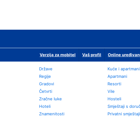
Verzija za mobitel
Vaš profil
Online uređivan
Države
Kuće i apartmani
Regije
Apartmani
Gradovi
Resorti
Četvrti
Vile
Zračne luke
Hosteli
Hoteli
Smještaji s dor
Znamenitosti
Privatni smještaji