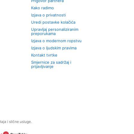
Prigovor partnera
Kako radimo
Izjava o privatnosti
Uredi postavke kolačića
Upravljaj personaliziranim
preporukama
Izjava o modernom ropstvu
Izjava o ljudskim pravima
Kontakt tvrtke
Smjernice za sadržaj i
prijavljivanje
aja i slične usluge.