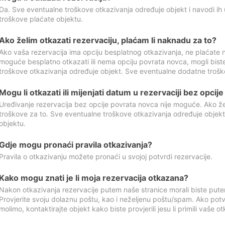
Da. Sve eventualne troškove otkazivanja određuje objekt i navodi ih 
troškove plaćate objektu.
Ako želim otkazati rezervaciju, plaćam li naknadu za to?
Ako vaša rezervacija ima opciju besplatnog otkazivanja, ne plaćate n
moguće besplatno otkazati ili nema opciju povrata novca, mogli bist
troškove otkazivanja određuje objekt. Sve eventualne dodatne trošk
Mogu li otkazati ili mijenjati datum u rezervaciji bez opci
Uređivanje rezervacija bez opcije povrata novca nije moguće. Ako želi
troškove za to. Sve eventualne troškove otkazivanja određuje objek
objektu.
Gdje mogu pronaći pravila otkazivanja?
Pravila o otkazivanju možete pronaći u svojoj potvrdi rezervacije.
Kako mogu znati je li moja rezervacija otkazana?
Nakon otkazivanja rezervacije putem naše stranice morali biste pute
Provjerite svoju dolaznu poštu, kao i neželjenu poštu/spam. Ako potv
molimo, kontaktirajte objekt kako biste provjerili jesu li primili vaše o