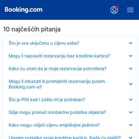
10 najčešćih pitanja
Sažeto
Što je sve uključeno u cijenu sobe?
Sažeto
Mogu li napraviti rezervaciju bez kreditne kartice?
Sažeto
Kako ću znati da je moja rezervacija potvrđena?
Sažeto
Mogu li otkazati ili promijeniti rezervaciju putem
Booking.com-a?
Sažeto
Što je PIN kod i zašto mi je potreban?
Sažeto
Gdje mogu pronaći kontaktne podatke objekta?
Sažeto
Kako mogu vidjeti cijenu smještajne jedinice?
Sažeto
Unosim podatke svoje kreditne kartice. Kada ću platiti?