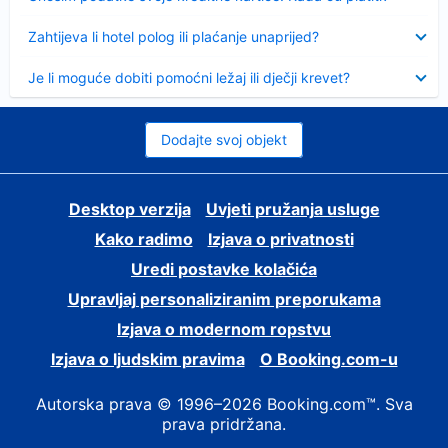
Sažeto
Zahtijeva li hotel polog ili plaćanje unaprijed?
Sažeto
Je li moguće dobiti pomoćni ležaj ili dječji krevet?
Dodajte svoj objekt
Desktop verzija
Uvjeti pružanja usluge
Kako radimo
Izjava o privatnosti
Uredi postavke kolačića
Upravljaj personaliziranim preporukama
Izjava o modernom ropstvu
Izjava o ljudskim pravima
O Booking.com-u
Autorska prava © 1996–2026 Booking.com™. Sva
prava pridržana.