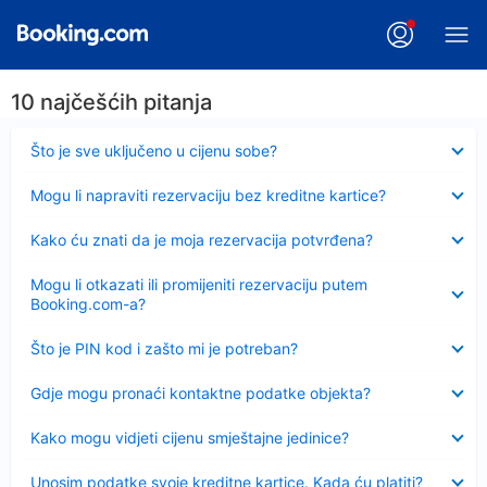
10 najčešćih pitanja
Sažeto
Što je sve uključeno u cijenu sobe?
Sažeto
Mogu li napraviti rezervaciju bez kreditne kartice?
Sažeto
Kako ću znati da je moja rezervacija potvrđena?
Sažeto
Mogu li otkazati ili promijeniti rezervaciju putem
Booking.com-a?
Sažeto
Što je PIN kod i zašto mi je potreban?
Sažeto
Gdje mogu pronaći kontaktne podatke objekta?
Sažeto
Kako mogu vidjeti cijenu smještajne jedinice?
Sažeto
Unosim podatke svoje kreditne kartice. Kada ću platiti?