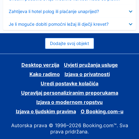
Sažeto
Zahtijeva li hotel polog ili plaćanje unaprijed?
Sažeto
Je li moguće dobiti pomoćni ležaj ili dječji krevet?
Dodajte svoj objekt
Desktop verzija
Uvjeti pružanja usluge
Kako radimo
Izjava o privatnosti
Uredi postavke kolačića
Upravljaj personaliziranim preporukama
Izjava o modernom ropstvu
Izjava o ljudskim pravima
O Booking.com-u
Autorska prava © 1996–2026 Booking.com™. Sva
prava pridržana.