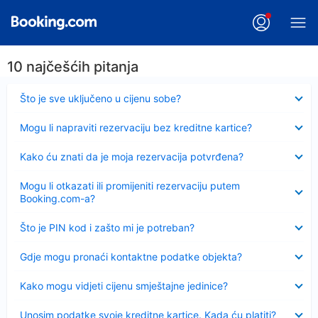
10 najčešćih pitanja
Sažeto
Što je sve uključeno u cijenu sobe?
Sažeto
Mogu li napraviti rezervaciju bez kreditne kartice?
Sažeto
Kako ću znati da je moja rezervacija potvrđena?
Sažeto
Mogu li otkazati ili promijeniti rezervaciju putem
Booking.com-a?
Sažeto
Što je PIN kod i zašto mi je potreban?
Sažeto
Gdje mogu pronaći kontaktne podatke objekta?
Sažeto
Kako mogu vidjeti cijenu smještajne jedinice?
Sažeto
Unosim podatke svoje kreditne kartice. Kada ću platiti?