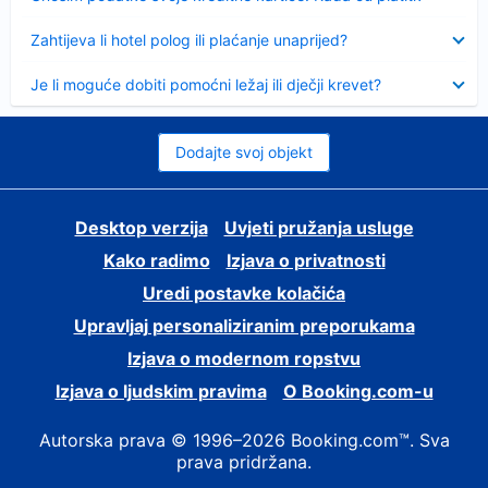
Sažeto
Zahtijeva li hotel polog ili plaćanje unaprijed?
Sažeto
Je li moguće dobiti pomoćni ležaj ili dječji krevet?
Dodajte svoj objekt
Desktop verzija
Uvjeti pružanja usluge
Kako radimo
Izjava o privatnosti
Uredi postavke kolačića
Upravljaj personaliziranim preporukama
Izjava o modernom ropstvu
Izjava o ljudskim pravima
O Booking.com-u
Autorska prava © 1996–2026 Booking.com™. Sva
prava pridržana.