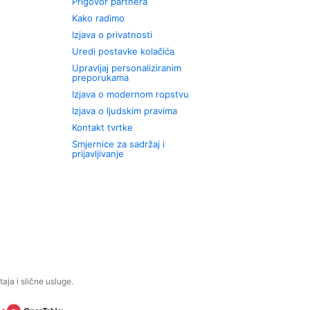
Prigovor partnera
Kako radimo
Izjava o privatnosti
Uredi postavke kolačića
Upravljaj personaliziranim
preporukama
Izjava o modernom ropstvu
Izjava o ljudskim pravima
Kontakt tvrtke
Smjernice za sadržaj i
prijavljivanje
aja i slične usluge.