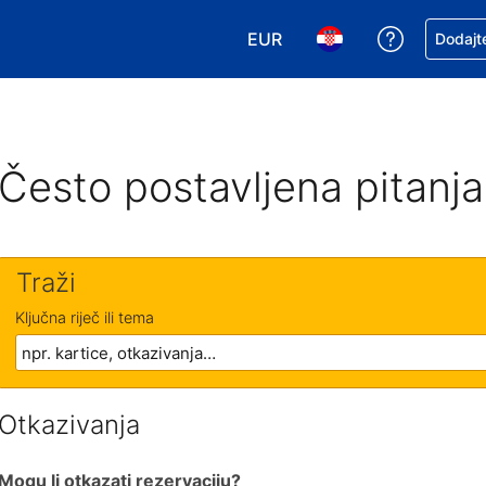
EUR
Zatražite
Dodajte
Odaberite valutu. Vaša je tr
Odaberite svoj jezik
Često postavljena pitanja
Traži
Ključna riječ ili tema
Otkazivanja
Mogu li otkazati rezervaciju?