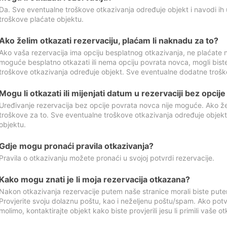
Da. Sve eventualne troškove otkazivanja određuje objekt i navodi ih 
troškove plaćate objektu.
Ako želim otkazati rezervaciju, plaćam li naknadu za to?
Ako vaša rezervacija ima opciju besplatnog otkazivanja, ne plaćate n
moguće besplatno otkazati ili nema opciju povrata novca, mogli bist
troškove otkazivanja određuje objekt. Sve eventualne dodatne trošk
Mogu li otkazati ili mijenjati datum u rezervaciji bez opci
Uređivanje rezervacija bez opcije povrata novca nije moguće. Ako želi
troškove za to. Sve eventualne troškove otkazivanja određuje objek
objektu.
Gdje mogu pronaći pravila otkazivanja?
Pravila o otkazivanju možete pronaći u svojoj potvrdi rezervacije.
Kako mogu znati je li moja rezervacija otkazana?
Nakon otkazivanja rezervacije putem naše stranice morali biste pute
Provjerite svoju dolaznu poštu, kao i neželjenu poštu/spam. Ako potv
molimo, kontaktirajte objekt kako biste provjerili jesu li primili vaše o