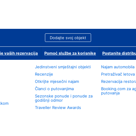
Dodajte svoj objekt
je vaših rezervacija
Pomoć službe za korisnike
Postanite distrib
Jedinstveni smještajni objekti
Najam automobila
Recenzije
Pretraživač letova
Otkrijte mjesečni najam
Rezervacija resto
Članci o putovanjima
Booking.com za a
putovanja
Sezonske ponude i ponude za
godišnji odmor
učkom
Traveller Review Awards