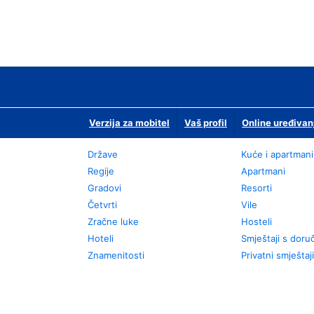
Verzija za mobitel
Vaš profil
Online uređivan
Države
Kuće i apartmani
Regije
Apartmani
Gradovi
Resorti
Četvrti
Vile
Zračne luke
Hosteli
Hoteli
Smještaji s dor
Znamenitosti
Privatni smještaji