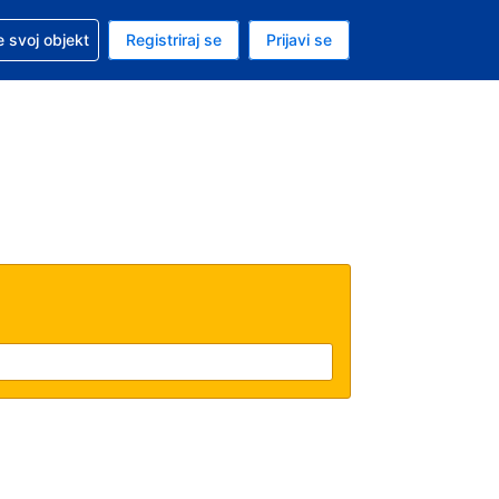
 pomoć sa svojom rezervacijom
 svoj objekt
Registriraj se
Prijavi se
enutačna valuta EUR
. Vaš je trenutačni jezik Hrvatskom