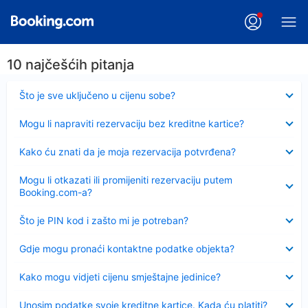
10 najčešćih pitanja
Sažeto
Što je sve uključeno u cijenu sobe?
Sažeto
Mogu li napraviti rezervaciju bez kreditne kartice?
Sažeto
Kako ću znati da je moja rezervacija potvrđena?
Sažeto
Mogu li otkazati ili promijeniti rezervaciju putem
Booking.com-a?
Sažeto
Što je PIN kod i zašto mi je potreban?
Sažeto
Gdje mogu pronaći kontaktne podatke objekta?
Sažeto
Kako mogu vidjeti cijenu smještajne jedinice?
Sažeto
Unosim podatke svoje kreditne kartice. Kada ću platiti?