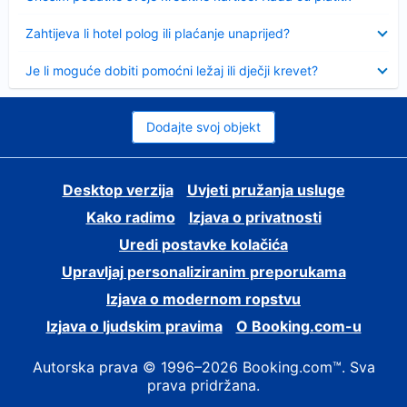
Sažeto
Zahtijeva li hotel polog ili plaćanje unaprijed?
Sažeto
Je li moguće dobiti pomoćni ležaj ili dječji krevet?
Dodajte svoj objekt
Desktop verzija
Uvjeti pružanja usluge
Kako radimo
Izjava o privatnosti
Uredi postavke kolačića
Upravljaj personaliziranim preporukama
Izjava o modernom ropstvu
Izjava o ljudskim pravima
O Booking.com-u
Autorska prava © 1996–2026 Booking.com™. Sva
prava pridržana.