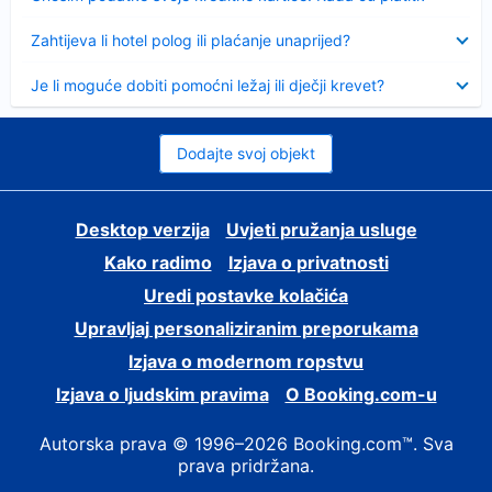
Sažeto
Zahtijeva li hotel polog ili plaćanje unaprijed?
Sažeto
Je li moguće dobiti pomoćni ležaj ili dječji krevet?
Dodajte svoj objekt
Desktop verzija
Uvjeti pružanja usluge
Kako radimo
Izjava o privatnosti
Uredi postavke kolačića
Upravljaj personaliziranim preporukama
Izjava o modernom ropstvu
Izjava o ljudskim pravima
O Booking.com-u
Autorska prava © 1996–2026 Booking.com™. Sva
prava pridržana.