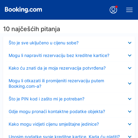
10 najčešćih pitanja
Sažeto
Što je sve uključeno u cijenu sobe?
Sažeto
Mogu li napraviti rezervaciju bez kreditne kartice?
Sažeto
Kako ću znati da je moja rezervacija potvrđena?
Sažeto
Mogu li otkazati ili promijeniti rezervaciju putem
Booking.com-a?
Sažeto
Što je PIN kod i zašto mi je potreban?
Sažeto
Gdje mogu pronaći kontaktne podatke objekta?
Sažeto
Kako mogu vidjeti cijenu smještajne jedinice?
Sažeto
Unosim podatke svoje kreditne kartice. Kada ću platiti?