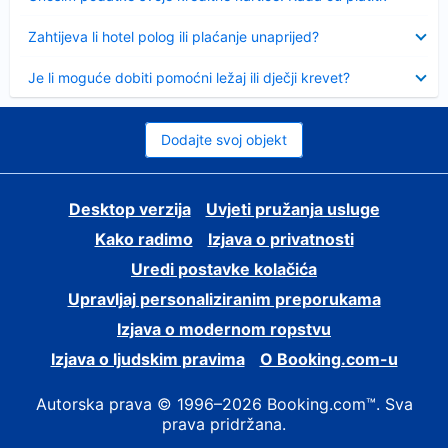
Sažeto
Zahtijeva li hotel polog ili plaćanje unaprijed?
Sažeto
Je li moguće dobiti pomoćni ležaj ili dječji krevet?
Dodajte svoj objekt
Desktop verzija
Uvjeti pružanja usluge
Kako radimo
Izjava o privatnosti
Uredi postavke kolačića
Upravljaj personaliziranim preporukama
Izjava o modernom ropstvu
Izjava o ljudskim pravima
O Booking.com-u
Autorska prava © 1996–2026 Booking.com™. Sva
prava pridržana.