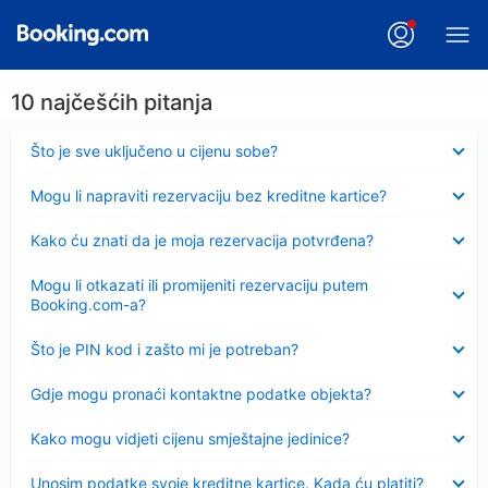
10 najčešćih pitanja
Sažeto
Što je sve uključeno u cijenu sobe?
Sažeto
Mogu li napraviti rezervaciju bez kreditne kartice?
Sažeto
Kako ću znati da je moja rezervacija potvrđena?
Sažeto
Mogu li otkazati ili promijeniti rezervaciju putem
Booking.com-a?
Sažeto
Što je PIN kod i zašto mi je potreban?
Sažeto
Gdje mogu pronaći kontaktne podatke objekta?
Sažeto
Kako mogu vidjeti cijenu smještajne jedinice?
Sažeto
Unosim podatke svoje kreditne kartice. Kada ću platiti?