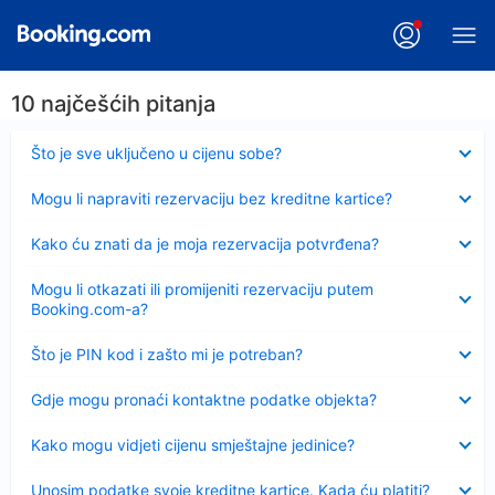
10 najčešćih pitanja
Sažeto
Što je sve uključeno u cijenu sobe?
Sažeto
Mogu li napraviti rezervaciju bez kreditne kartice?
Sažeto
Kako ću znati da je moja rezervacija potvrđena?
Sažeto
Mogu li otkazati ili promijeniti rezervaciju putem
Booking.com-a?
Sažeto
Što je PIN kod i zašto mi je potreban?
Sažeto
Gdje mogu pronaći kontaktne podatke objekta?
Sažeto
Kako mogu vidjeti cijenu smještajne jedinice?
Sažeto
Unosim podatke svoje kreditne kartice. Kada ću platiti?