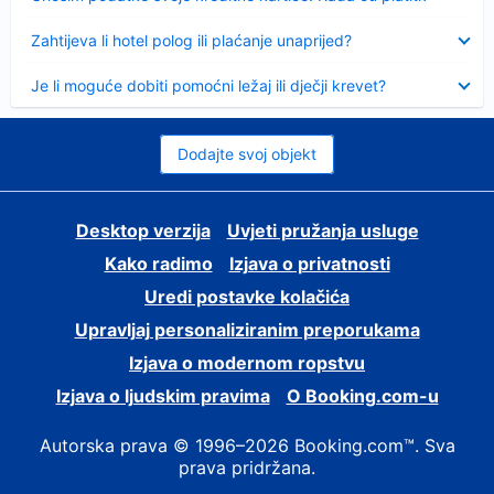
Sažeto
Zahtijeva li hotel polog ili plaćanje unaprijed?
Sažeto
Je li moguće dobiti pomoćni ležaj ili dječji krevet?
Dodajte svoj objekt
Desktop verzija
Uvjeti pružanja usluge
Kako radimo
Izjava o privatnosti
Uredi postavke kolačića
Upravljaj personaliziranim preporukama
Izjava o modernom ropstvu
Izjava o ljudskim pravima
O Booking.com-u
Autorska prava © 1996–2026 Booking.com™. Sva
prava pridržana.