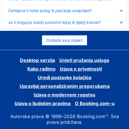
Sažeto
Zahtijeva li hotel polog ili plaćanje unaprijed?
Sažeto
Je li moguće dobiti pomoćni ležaj ili dječji krevet?
Dodajte svoj objekt
Desktop verzija
Uvjeti pružanja usluge
Kako radimo
Izjava o privatnosti
Uredi postavke kolačića
Upravljaj personaliziranim preporukama
Izjava o modernom ropstvu
Izjava o ljudskim pravima
O Booking.com-u
Autorska prava © 1996–2026 Booking.com™. Sva
prava pridržana.