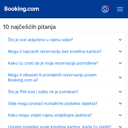
10 najčešćih pitanja
Sažeto
Što je sve uključeno u cijenu sobe?
Sažeto
Mogu li napraviti rezervaciju bez kreditne kartice?
Sažeto
Kako ću znati da je moja rezervacija potvrđena?
Sažeto
Mogu li otkazati ili promijeniti rezervaciju putem
Booking.com-a?
Sažeto
Što je PIN kod i zašto mi je potreban?
Sažeto
Gdje mogu pronaći kontaktne podatke objekta?
Sažeto
Kako mogu vidjeti cijenu smještajne jedinice?
Sažeto
Unosim podatke svoje kreditne kartice. Kada ću platiti?