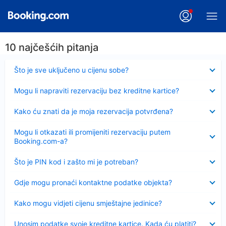
10 najčešćih pitanja
Sažeto
Što je sve uključeno u cijenu sobe?
Sažeto
Mogu li napraviti rezervaciju bez kreditne kartice?
Sažeto
Kako ću znati da je moja rezervacija potvrđena?
Sažeto
Mogu li otkazati ili promijeniti rezervaciju putem
Booking.com-a?
Sažeto
Što je PIN kod i zašto mi je potreban?
Sažeto
Gdje mogu pronaći kontaktne podatke objekta?
Sažeto
Kako mogu vidjeti cijenu smještajne jedinice?
Sažeto
Unosim podatke svoje kreditne kartice. Kada ću platiti?