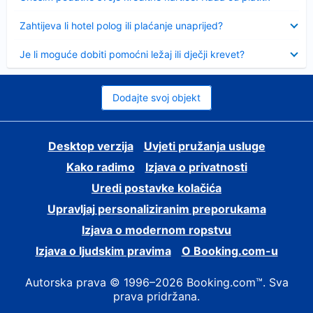
Sažeto
Zahtijeva li hotel polog ili plaćanje unaprijed?
Sažeto
Je li moguće dobiti pomoćni ležaj ili dječji krevet?
Dodajte svoj objekt
Desktop verzija
Uvjeti pružanja usluge
Kako radimo
Izjava o privatnosti
Uredi postavke kolačića
Upravljaj personaliziranim preporukama
Izjava o modernom ropstvu
Izjava o ljudskim pravima
O Booking.com-u
Autorska prava © 1996–2026 Booking.com™. Sva
prava pridržana.