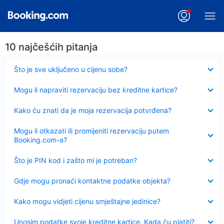
10 najčešćih pitanja
Sažeto
Što je sve uključeno u cijenu sobe?
Sažeto
Mogu li napraviti rezervaciju bez kreditne kartice?
Sažeto
Kako ću znati da je moja rezervacija potvrđena?
Sažeto
Mogu li otkazati ili promijeniti rezervaciju putem
Booking.com-a?
Sažeto
Što je PIN kod i zašto mi je potreban?
Sažeto
Gdje mogu pronaći kontaktne podatke objekta?
Sažeto
Kako mogu vidjeti cijenu smještajne jedinice?
Sažeto
Unosim podatke svoje kreditne kartice. Kada ću platiti?