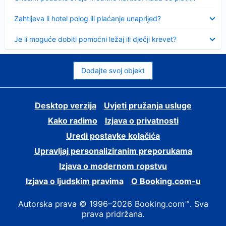
Sažeto
Zahtijeva li hotel polog ili plaćanje unaprijed?
Sažeto
Je li moguće dobiti pomoćni ležaj ili dječji krevet?
Dodajte svoj objekt
Desktop verzija
Uvjeti pružanja usluge
Kako radimo
Izjava o privatnosti
Uredi postavke kolačića
Upravljaj personaliziranim preporukama
Izjava o modernom ropstvu
Izjava o ljudskim pravima
O Booking.com-u
Autorska prava © 1996–2026 Booking.com™. Sva
prava pridržana.