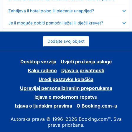
Sažeto
Zahtijeva li hotel polog ili plaćanje unaprijed?
Sažeto
Je li moguće dobiti pomoćni ležaj ili dječji krevet?
Dodajte svoj objekt
Desktop verzija
Uvjeti pružanja usluge
Kako radimo
Izjava o privatnosti
Uredi postavke kolačića
Upravljaj personaliziranim preporukama
Izjava o modernom ropstvu
Izjava o ljudskim pravima
O Booking.com-u
Autorska prava © 1996–2026 Booking.com™. Sva
prava pridržana.