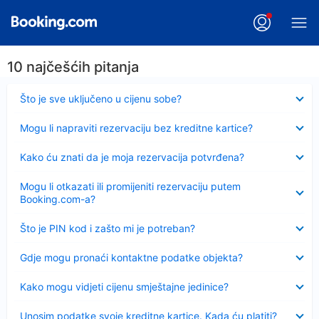
10 najčešćih pitanja
Sažeto
Što je sve uključeno u cijenu sobe?
Sažeto
Mogu li napraviti rezervaciju bez kreditne kartice?
Sažeto
Kako ću znati da je moja rezervacija potvrđena?
Sažeto
Mogu li otkazati ili promijeniti rezervaciju putem
Booking.com-a?
Sažeto
Što je PIN kod i zašto mi je potreban?
Sažeto
Gdje mogu pronaći kontaktne podatke objekta?
Sažeto
Kako mogu vidjeti cijenu smještajne jedinice?
Sažeto
Unosim podatke svoje kreditne kartice. Kada ću platiti?