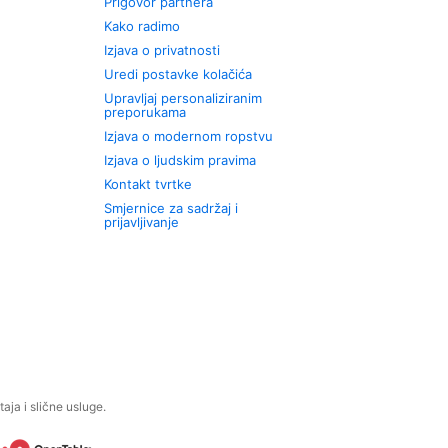
Prigovor partnera
Kako radimo
Izjava o privatnosti
Uredi postavke kolačića
Upravljaj personaliziranim
preporukama
Izjava o modernom ropstvu
Izjava o ljudskim pravima
Kontakt tvrtke
Smjernice za sadržaj i
prijavljivanje
aja i slične usluge.