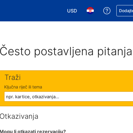
USD
Zatražite
Dodajte
Odaberite valutu. Vaša je tre
Odaberite svoj jezik
Često postavljena pitanja
Traži
Ključna riječ ili tema
Otkazivanja
Mogu li otkazati rezervaciju?