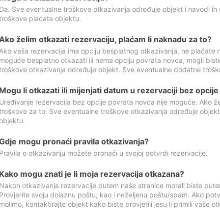
Da. Sve eventualne troškove otkazivanja određuje objekt i navodi ih 
troškove plaćate objektu.
Ako želim otkazati rezervaciju, plaćam li naknadu za to?
Ako vaša rezervacija ima opciju besplatnog otkazivanja, ne plaćate n
moguće besplatno otkazati ili nema opciju povrata novca, mogli bist
troškove otkazivanja određuje objekt. Sve eventualne dodatne trošk
Mogu li otkazati ili mijenjati datum u rezervaciji bez opci
Uređivanje rezervacija bez opcije povrata novca nije moguće. Ako želi
troškove za to. Sve eventualne troškove otkazivanja određuje objek
objektu.
Gdje mogu pronaći pravila otkazivanja?
Pravila o otkazivanju možete pronaći u svojoj potvrdi rezervacije.
Kako mogu znati je li moja rezervacija otkazana?
Nakon otkazivanja rezervacije putem naše stranice morali biste pute
Provjerite svoju dolaznu poštu, kao i neželjenu poštu/spam. Ako potv
molimo, kontaktirajte objekt kako biste provjerili jesu li primili vaše o