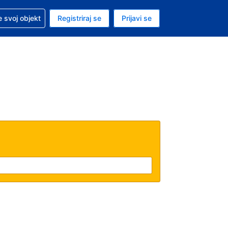
 pomoć sa svojom rezervacijom
 svoj objekt
Registriraj se
Prijavi se
nutačna valuta Američki dolar
. Vaš je trenutačni jezik Hrvatskom