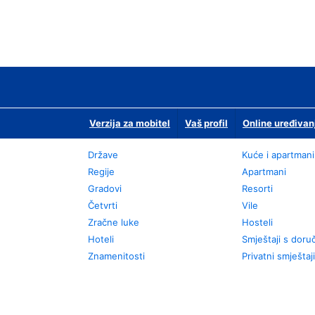
Verzija za mobitel
Vaš profil
Online uređivan
Države
Kuće i apartmani
Regije
Apartmani
Gradovi
Resorti
Četvrti
Vile
Zračne luke
Hosteli
Hoteli
Smještaji s dor
Znamenitosti
Privatni smještaji