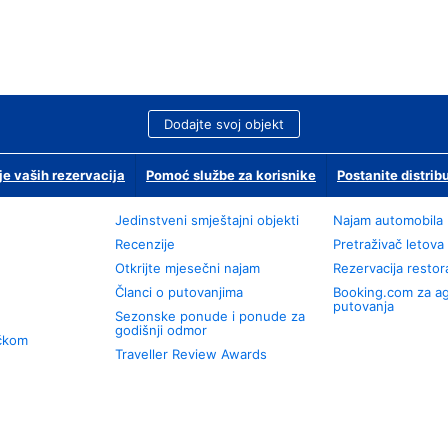
Dodajte svoj objekt
je vaših rezervacija
Pomoć službe za korisnike
Postanite distrib
Jedinstveni smještajni objekti
Najam automobila
Recenzije
Pretraživač letova
Otkrijte mjesečni najam
Rezervacija resto
Članci o putovanjima
Booking.com za a
putovanja
Sezonske ponude i ponude za
godišnji odmor
učkom
Traveller Review Awards