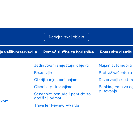
Dodajte svoj objekt
je vaših rezervacija
Pomoć službe za korisnike
Postanite distrib
Jedinstveni smještajni objekti
Najam automobila
Recenzije
Pretraživač letova
Otkrijte mjesečni najam
Rezervacija resto
Članci o putovanjima
Booking.com za a
putovanja
Sezonske ponude i ponude za
godišnji odmor
učkom
Traveller Review Awards