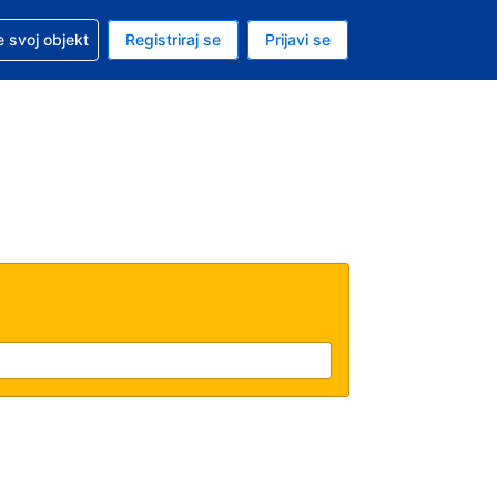
 pomoć sa svojom rezervacijom
 svoj objekt
Registriraj se
Prijavi se
nutačna valuta Američki dolar
. Vaš je trenutačni jezik Hrvatskom