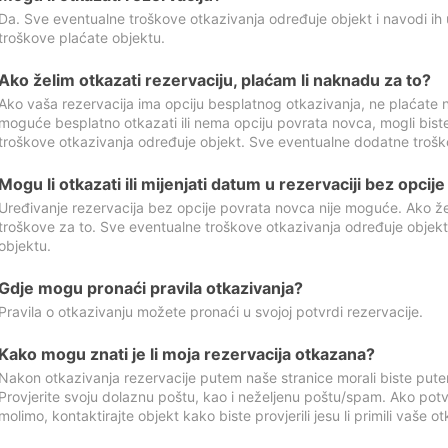
Da. Sve eventualne troškove otkazivanja određuje objekt i navodi ih 
troškove plaćate objektu.
Ako želim otkazati rezervaciju, plaćam li naknadu za to?
Ako vaša rezervacija ima opciju besplatnog otkazivanja, ne plaćate n
moguće besplatno otkazati ili nema opciju povrata novca, mogli bist
troškove otkazivanja određuje objekt. Sve eventualne dodatne trošk
Mogu li otkazati ili mijenjati datum u rezervaciji bez opci
Uređivanje rezervacija bez opcije povrata novca nije moguće. Ako želi
troškove za to. Sve eventualne troškove otkazivanja određuje objek
objektu.
Gdje mogu pronaći pravila otkazivanja?
Pravila o otkazivanju možete pronaći u svojoj potvrdi rezervacije.
Kako mogu znati je li moja rezervacija otkazana?
Nakon otkazivanja rezervacije putem naše stranice morali biste pute
Provjerite svoju dolaznu poštu, kao i neželjenu poštu/spam. Ako potv
molimo, kontaktirajte objekt kako biste provjerili jesu li primili vaše o