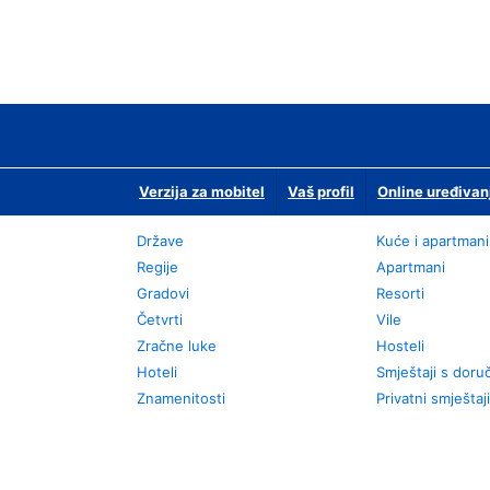
Verzija za mobitel
Vaš profil
Online uređivan
Države
Kuće i apartmani
Regije
Apartmani
Gradovi
Resorti
Četvrti
Vile
Zračne luke
Hosteli
Hoteli
Smještaji s dor
Znamenitosti
Privatni smještaji