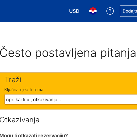
USD
Zatražite
Dodajte
Odaberite valutu. Vaša je tre
Odaberite svoj jezik
Često postavljena pitanja
Traži
Ključna riječ ili tema
Otkazivanja
Mogu li otkazati rezervaciju?