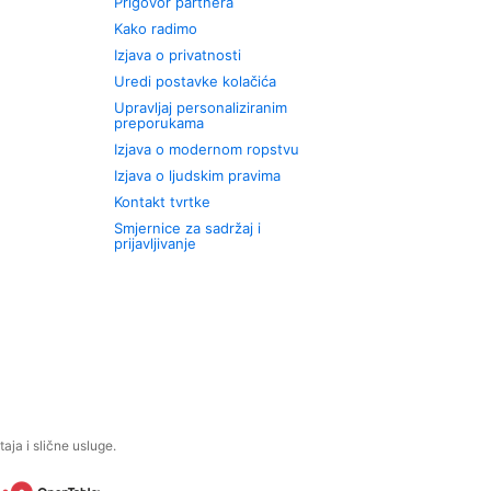
Prigovor partnera
Kako radimo
Izjava o privatnosti
Uredi postavke kolačića
Upravljaj personaliziranim
preporukama
Izjava o modernom ropstvu
Izjava o ljudskim pravima
Kontakt tvrtke
Smjernice za sadržaj i
prijavljivanje
aja i slične usluge.