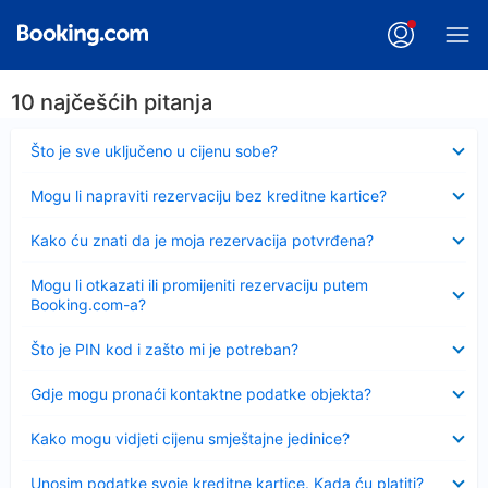
10 najčešćih pitanja
Sažeto
Što je sve uključeno u cijenu sobe?
Sažeto
Mogu li napraviti rezervaciju bez kreditne kartice?
Sažeto
Kako ću znati da je moja rezervacija potvrđena?
Sažeto
Mogu li otkazati ili promijeniti rezervaciju putem
Booking.com-a?
Sažeto
Što je PIN kod i zašto mi je potreban?
Sažeto
Gdje mogu pronaći kontaktne podatke objekta?
Sažeto
Kako mogu vidjeti cijenu smještajne jedinice?
Sažeto
Unosim podatke svoje kreditne kartice. Kada ću platiti?