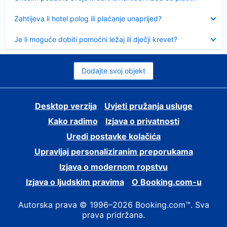
Sažeto
Zahtijeva li hotel polog ili plaćanje unaprijed?
Sažeto
Je li moguće dobiti pomoćni ležaj ili dječji krevet?
Dodajte svoj objekt
Desktop verzija
Uvjeti pružanja usluge
Kako radimo
Izjava o privatnosti
Uredi postavke kolačića
Upravljaj personaliziranim preporukama
Izjava o modernom ropstvu
Izjava o ljudskim pravima
O Booking.com-u
Autorska prava © 1996–2026 Booking.com™. Sva
prava pridržana.