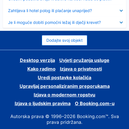
Sažeto
Zahtijeva li hotel polog ili plaćanje unaprijed?
Sažeto
Je li moguće dobiti pomoćni ležaj ili dječji krevet?
Dodajte svoj objekt
Desktop verzija
Uvjeti pružanja usluge
Kako radimo
Izjava o privatnosti
Uredi postavke kolačića
Upravljaj personaliziranim preporukama
Izjava o modernom ropstvu
Izjava o ljudskim pravima
O Booking.com-u
Autorska prava © 1996–2026 Booking.com™. Sva
prava pridržana.