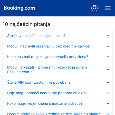
10 najčešćih pitanja
Sažeto
Što je sve uključeno u cijenu sobe?
Sažeto
Mogu li napraviti rezervaciju bez kreditne kartice?
Sažeto
Kako ću znati da je moja rezervacija potvrđena?
Sažeto
Mogu li otkazati ili promijeniti rezervaciju putem
Booking.com-a?
Sažeto
Što je PIN kod i zašto mi je potreban?
Sažeto
Gdje mogu pronaći kontaktne podatke objekta?
Sažeto
Kako mogu vidjeti cijenu smještajne jedinice?
Sažeto
Unosim podatke svoje kreditne kartice. Kada ću platiti?