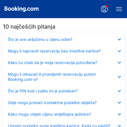
10 najčešćih pitanja
Sažeto
Što je sve uključeno u cijenu sobe?
Sažeto
Mogu li napraviti rezervaciju bez kreditne kartice?
Sažeto
Kako ću znati da je moja rezervacija potvrđena?
Sažeto
Mogu li otkazati ili promijeniti rezervaciju putem
Booking.com-a?
Sažeto
Što je PIN kod i zašto mi je potreban?
Sažeto
Gdje mogu pronaći kontaktne podatke objekta?
Sažeto
Kako mogu vidjeti cijenu smještajne jedinice?
Sažeto
Unosim podatke svoje kreditne kartice. Kada ću platiti?