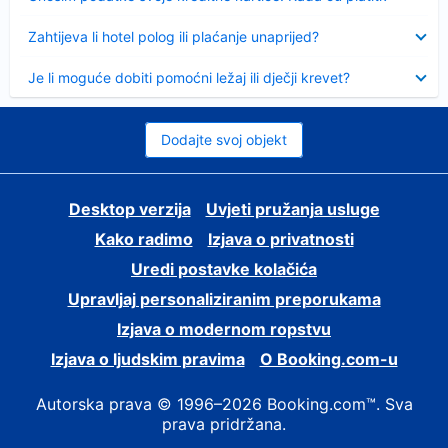
Sažeto
Zahtijeva li hotel polog ili plaćanje unaprijed?
Sažeto
Je li moguće dobiti pomoćni ležaj ili dječji krevet?
Dodajte svoj objekt
Desktop verzija
Uvjeti pružanja usluge
Kako radimo
Izjava o privatnosti
Uredi postavke kolačića
Upravljaj personaliziranim preporukama
Izjava o modernom ropstvu
Izjava o ljudskim pravima
O Booking.com-u
Autorska prava © 1996–2026 Booking.com™. Sva
prava pridržana.