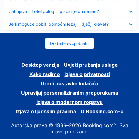
Sažeto
Zahtijeva li hotel polog ili plaćanje unaprijed?
Sažeto
Je li moguće dobiti pomoćni ležaj ili dječji krevet?
Dodajte svoj objekt
Desktop verzija
Uvjeti pružanja usluge
Kako radimo
Izjava o privatnosti
Uredi postavke kolačića
Upravljaj personaliziranim preporukama
Izjava o modernom ropstvu
Izjava o ljudskim pravima
O Booking.com-u
Autorska prava © 1996–2026 Booking.com™. Sva
prava pridržana.