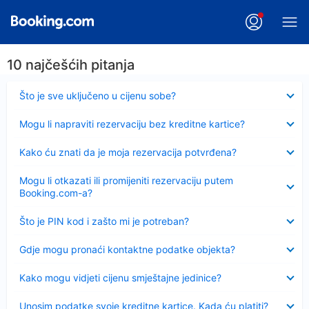
10 najčešćih pitanja
Sažeto
Što je sve uključeno u cijenu sobe?
Sažeto
Mogu li napraviti rezervaciju bez kreditne kartice?
Sažeto
Kako ću znati da je moja rezervacija potvrđena?
Sažeto
Mogu li otkazati ili promijeniti rezervaciju putem
Booking.com-a?
Sažeto
Što je PIN kod i zašto mi je potreban?
Sažeto
Gdje mogu pronaći kontaktne podatke objekta?
Sažeto
Kako mogu vidjeti cijenu smještajne jedinice?
Sažeto
Unosim podatke svoje kreditne kartice. Kada ću platiti?