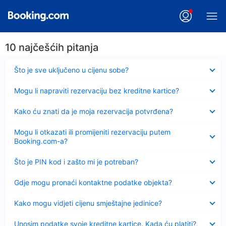
10 najčešćih pitanja
Sažeto
Što je sve uključeno u cijenu sobe?
Sažeto
Mogu li napraviti rezervaciju bez kreditne kartice?
Sažeto
Kako ću znati da je moja rezervacija potvrđena?
Sažeto
Mogu li otkazati ili promijeniti rezervaciju putem
Booking.com-a?
Sažeto
Što je PIN kod i zašto mi je potreban?
Sažeto
Gdje mogu pronaći kontaktne podatke objekta?
Sažeto
Kako mogu vidjeti cijenu smještajne jedinice?
Sažeto
Unosim podatke svoje kreditne kartice. Kada ću platiti?