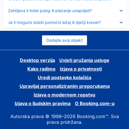
Sažeto
Zahtijeva li hotel polog ili plaćanje unaprijed?
Sažeto
Je li moguće dobiti pomoćni ležaj ili dječji krevet?
Dodajte svoj objekt
Desktop verzija
Uvjeti pružanja usluge
Kako radimo
Izjava o privatnosti
Uredi postavke kolačića
Upravljaj personaliziranim preporukama
Izjava o modernom ropstvu
Izjava o ljudskim pravima
O Booking.com-u
Autorska prava © 1996–2026 Booking.com™. Sva
prava pridržana.