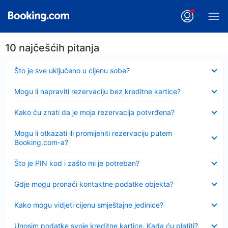
10 najčešćih pitanja
Sažeto
Što je sve uključeno u cijenu sobe?
Sažeto
Mogu li napraviti rezervaciju bez kreditne kartice?
Sažeto
Kako ću znati da je moja rezervacija potvrđena?
Sažeto
Mogu li otkazati ili promijeniti rezervaciju putem
Booking.com-a?
Sažeto
Što je PIN kod i zašto mi je potreban?
Sažeto
Gdje mogu pronaći kontaktne podatke objekta?
Sažeto
Kako mogu vidjeti cijenu smještajne jedinice?
Sažeto
Unosim podatke svoje kreditne kartice. Kada ću platiti?