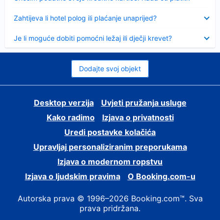
Sažeto
Zahtijeva li hotel polog ili plaćanje unaprijed?
Sažeto
Je li moguće dobiti pomoćni ležaj ili dječji krevet?
Dodajte svoj objekt
Desktop verzija
Uvjeti pružanja usluge
Kako radimo
Izjava o privatnosti
Uredi postavke kolačića
Upravljaj personaliziranim preporukama
Izjava o modernom ropstvu
Izjava o ljudskim pravima
O Booking.com-u
Autorska prava © 1996–2026 Booking.com™. Sva
prava pridržana.