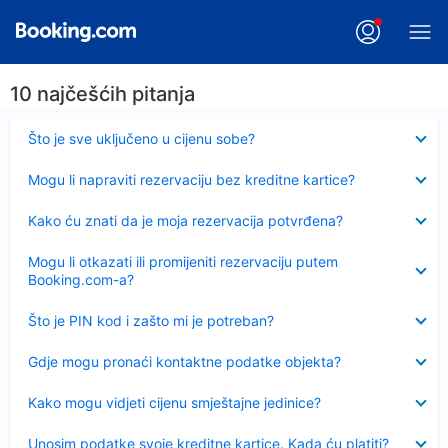
10 najčešćih pitanja
Sažeto
Što je sve uključeno u cijenu sobe?
Sažeto
Mogu li napraviti rezervaciju bez kreditne kartice?
Sažeto
Kako ću znati da je moja rezervacija potvrđena?
Sažeto
Mogu li otkazati ili promijeniti rezervaciju putem
Booking.com-a?
Sažeto
Što je PIN kod i zašto mi je potreban?
Sažeto
Gdje mogu pronaći kontaktne podatke objekta?
Sažeto
Kako mogu vidjeti cijenu smještajne jedinice?
Sažeto
Unosim podatke svoje kreditne kartice. Kada ću platiti?