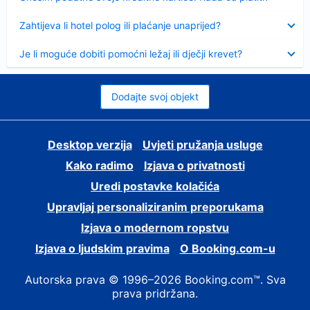
Sažeto
Zahtijeva li hotel polog ili plaćanje unaprijed?
Sažeto
Je li moguće dobiti pomoćni ležaj ili dječji krevet?
Dodajte svoj objekt
Desktop verzija
Uvjeti pružanja usluge
Kako radimo
Izjava o privatnosti
Uredi postavke kolačića
Upravljaj personaliziranim preporukama
Izjava o modernom ropstvu
Izjava o ljudskim pravima
O Booking.com-u
Autorska prava © 1996–2026 Booking.com™. Sva
prava pridržana.