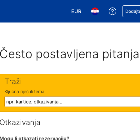
EUR
Zatražite
Dodajte
Odaberite valutu. Vaša je tr
Odaberite svoj jezik
Često postavljena pitanja
Traži
Ključna riječ ili tema
Otkazivanja
Mogu li otkazati rezervaciju?