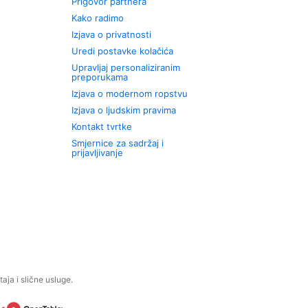
Prigovor partnera
Kako radimo
Izjava o privatnosti
Uredi postavke kolačića
Upravljaj personaliziranim
preporukama
Izjava o modernom ropstvu
Izjava o ljudskim pravima
Kontakt tvrtke
Smjernice za sadržaj i
prijavljivanje
aja i slične usluge.