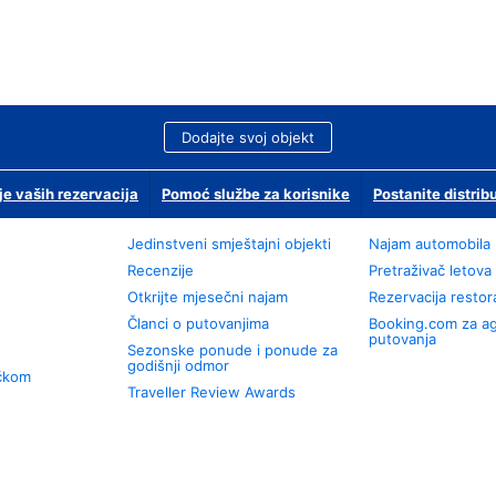
Dodajte svoj objekt
je vaših rezervacija
Pomoć službe za korisnike
Postanite distrib
Jedinstveni smještajni objekti
Najam automobila
Recenzije
Pretraživač letova
Otkrijte mjesečni najam
Rezervacija resto
Članci o putovanjima
Booking.com za a
putovanja
Sezonske ponude i ponude za
godišnji odmor
učkom
Traveller Review Awards