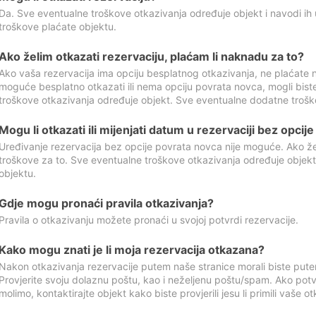
Da. Sve eventualne troškove otkazivanja određuje objekt i navodi ih 
troškove plaćate objektu.
Ako želim otkazati rezervaciju, plaćam li naknadu za to?
Ako vaša rezervacija ima opciju besplatnog otkazivanja, ne plaćate n
moguće besplatno otkazati ili nema opciju povrata novca, mogli bist
troškove otkazivanja određuje objekt. Sve eventualne dodatne trošk
Mogu li otkazati ili mijenjati datum u rezervaciji bez opci
Uređivanje rezervacija bez opcije povrata novca nije moguće. Ako želi
troškove za to. Sve eventualne troškove otkazivanja određuje objek
objektu.
Gdje mogu pronaći pravila otkazivanja?
Pravila o otkazivanju možete pronaći u svojoj potvrdi rezervacije.
Kako mogu znati je li moja rezervacija otkazana?
Nakon otkazivanja rezervacije putem naše stranice morali biste pute
Provjerite svoju dolaznu poštu, kao i neželjenu poštu/spam. Ako potv
molimo, kontaktirajte objekt kako biste provjerili jesu li primili vaše o