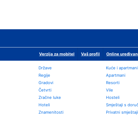
Verzija za mobitel
Vaš profil
Online uređivan
Države
Kuće i apartmani
Regije
Apartmani
Gradovi
Resorti
Četvrti
Vile
Zračne luke
Hosteli
Hoteli
Smještaji s dor
Znamenitosti
Privatni smještaji