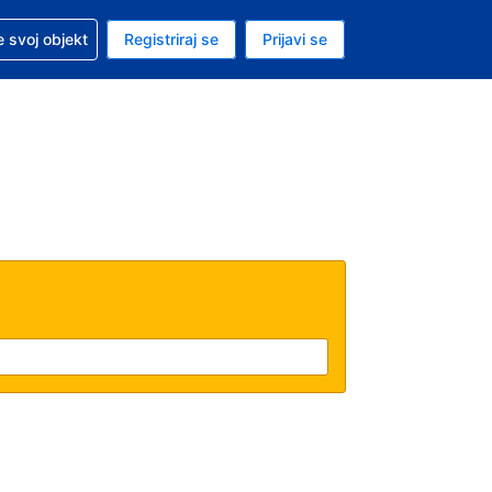
 pomoć sa svojom rezervacijom
 svoj objekt
Registriraj se
Prijavi se
enutačna valuta EUR
. Vaš je trenutačni jezik Hrvatskom