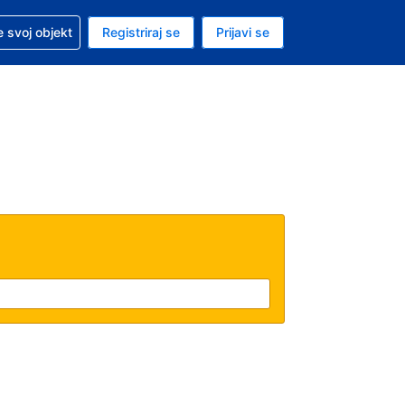
 pomoć sa svojom rezervacijom
 svoj objekt
Registriraj se
Prijavi se
enutačna valuta EUR
. Vaš je trenutačni jezik Hrvatskom