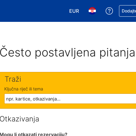
EUR
Zatražite
Dodajte
Odaberite valutu. Vaša je tr
Odaberite svoj jezik
Često postavljena pitanja
Traži
Ključna riječ ili tema
Otkazivanja
Mogu li otkazati rezervaciju?