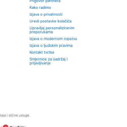
Prigovor partnera
Kako radimo
Izjava o privatnosti
Uredi postavke kolačića
Upravljaj personaliziranim
preporukama
Izjava o modernom ropstvu
Izjava o ljudskim pravima
Kontakt tvrtke
Smjernice za sadržaj i
prijavljivanje
aja i slične usluge.