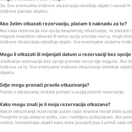
Da. Sve eventualne troškove otkazivanja određuje objekt i navodi ih 
troškove plaćate objektu.
Ako želim otkazati rezervaciju, plaćam li naknadu za to?
Ako vaša rezervacija ima opciju besplatnog otkazivanja, ne plaćate n
moguće besplatno otkazati ili nema opciju povrata novca, mogli bist
troškove otkazivanja određuje objekt. Sve eventualne dodatne trošk
Mogu li otkazati ili mijenjati datum u rezervaciji bez opci
Uređivanje rezervacija bez opcije povrata novca nije moguće. Ako želi
troškove za to. Sve eventualne troškove otkazivanja određuje objek
objektu.
Gdje mogu pronaći pravila otkazivanja?
Pravila o otkazivanju možete pronaći u svojoj potvrdi rezervacije.
Kako mogu znati je li moja rezervacija otkazana?
Nakon otkazivanja rezervacije putem naše stranice morali biste pute
Provjerite svoju dolaznu poštu, kao i neželjenu poštu/spam. Ako potv
molimo, kontaktirajte objekt kako biste provjerili jesu li primili vaše o