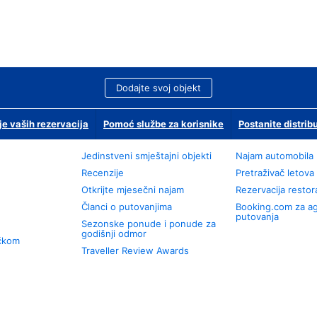
Dodajte svoj objekt
je vaših rezervacija
Pomoć službe za korisnike
Postanite distrib
Jedinstveni smještajni objekti
Najam automobila
Recenzije
Pretraživač letova
Otkrijte mjesečni najam
Rezervacija resto
Članci o putovanjima
Booking.com za a
putovanja
Sezonske ponude i ponude za
godišnji odmor
učkom
Traveller Review Awards