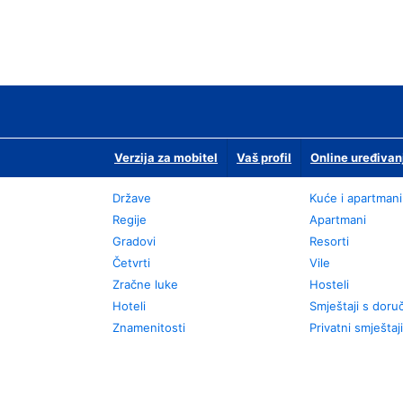
Verzija za mobitel
Vaš profil
Online uređivan
Države
Kuće i apartmani
Regije
Apartmani
Gradovi
Resorti
Četvrti
Vile
Zračne luke
Hosteli
Hoteli
Smještaji s dor
Znamenitosti
Privatni smještaji