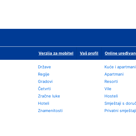
Verzija za mobitel
Vaš profil
Online uređivan
Države
Kuće i apartmani
Regije
Apartmani
Gradovi
Resorti
Četvrti
Vile
Zračne luke
Hosteli
Hoteli
Smještaji s dor
Znamenitosti
Privatni smještaji