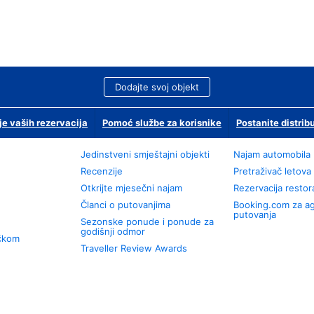
Dodajte svoj objekt
je vaših rezervacija
Pomoć službe za korisnike
Postanite distrib
Jedinstveni smještajni objekti
Najam automobila
Recenzije
Pretraživač letova
Otkrijte mjesečni najam
Rezervacija resto
Članci o putovanjima
Booking.com za a
putovanja
Sezonske ponude i ponude za
godišnji odmor
učkom
Traveller Review Awards