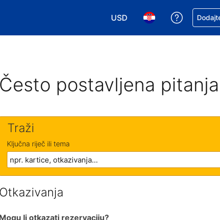
USD
Zatražite
Dodajte
Odaberite valutu. Vaša je tre
Odaberite svoj jezik
Često postavljena pitanja
Traži
Ključna riječ ili tema
Otkazivanja
Mogu li otkazati rezervaciju?