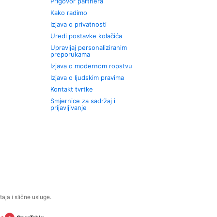
Prigovor partnera
Kako radimo
Izjava o privatnosti
Uredi postavke kolačića
Upravljaj personaliziranim
preporukama
Izjava o modernom ropstvu
Izjava o ljudskim pravima
Kontakt tvrtke
Smjernice za sadržaj i
prijavljivanje
aja i slične usluge.