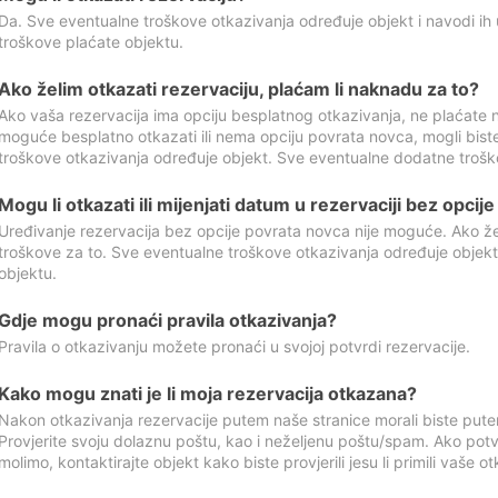
Da. Sve eventualne troškove otkazivanja određuje objekt i navodi ih 
troškove plaćate objektu.
Ako želim otkazati rezervaciju, plaćam li naknadu za to?
Ako vaša rezervacija ima opciju besplatnog otkazivanja, ne plaćate n
moguće besplatno otkazati ili nema opciju povrata novca, mogli bist
troškove otkazivanja određuje objekt. Sve eventualne dodatne trošk
Mogu li otkazati ili mijenjati datum u rezervaciji bez opci
Uređivanje rezervacija bez opcije povrata novca nije moguće. Ako želi
troškove za to. Sve eventualne troškove otkazivanja određuje objek
objektu.
Gdje mogu pronaći pravila otkazivanja?
Pravila o otkazivanju možete pronaći u svojoj potvrdi rezervacije.
Kako mogu znati je li moja rezervacija otkazana?
Nakon otkazivanja rezervacije putem naše stranice morali biste pute
Provjerite svoju dolaznu poštu, kao i neželjenu poštu/spam. Ako potv
molimo, kontaktirajte objekt kako biste provjerili jesu li primili vaše o