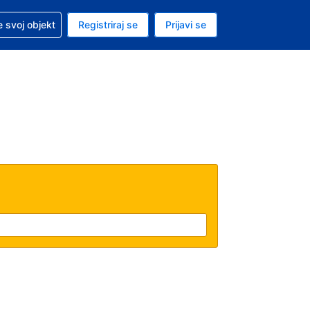
 pomoć sa svojom rezervacijom
 svoj objekt
Registriraj se
Prijavi se
nutačna valuta Američki dolar
. Vaš je trenutačni jezik Hrvatskom