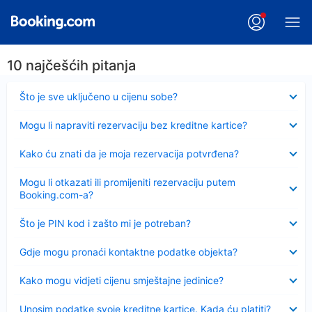
10 najčešćih pitanja
Sažeto
Što je sve uključeno u cijenu sobe?
Sažeto
Mogu li napraviti rezervaciju bez kreditne kartice?
Sažeto
Kako ću znati da je moja rezervacija potvrđena?
Sažeto
Mogu li otkazati ili promijeniti rezervaciju putem
Booking.com-a?
Sažeto
Što je PIN kod i zašto mi je potreban?
Sažeto
Gdje mogu pronaći kontaktne podatke objekta?
Sažeto
Kako mogu vidjeti cijenu smještajne jedinice?
Sažeto
Unosim podatke svoje kreditne kartice. Kada ću platiti?