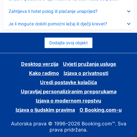
Sažeto
Zahtijeva li hotel polog ili plaćanje unaprijed?
Sažeto
Je li moguće dobiti pomoćni ležaj ili dječji krevet?
Dodajte svoj objekt
Desktop verzija
Uvjeti pružanja usluge
Kako radimo
Izjava o privatnosti
Uredi postavke kolačića
Upravljaj personaliziranim preporukama
Izjava o modernom ropstvu
Izjava o ljudskim pravima
O Booking.com-u
Autorska prava © 1996–2026 Booking.com™. Sva
prava pridržana.